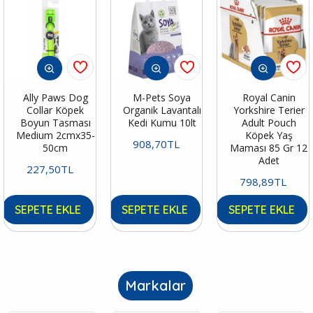
Ally Paws Dog
M-Pets Soya
Royal Canin
Collar Köpek
Organik Lavantalı
Yorkshire Terier
Boyun Tasması
Kedi Kumu 10lt
Adult Pouch
Medium 2cmx35-
Köpek Yaş
908,70TL
50cm
Maması 85 Gr 12
Adet
227,50TL
798,89TL
SEPETE EKLE
SEPETE EKLE
SEPETE EKLE
Markalar