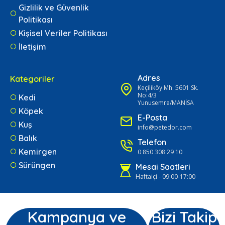
Gizlilik ve Güvenlik
Politikası
Kişisel Veriler Politikası
İletişim
Adres
Kategoriler
Keçiliköy Mh. 5601 Sk.
No:4/3
Kedi
Yunusemre/MANİSA
Köpek
E-Posta
Kuş
info@petedor.com
Balık
Telefon
Kemirgen
0 850 308 29 10
Sürüngen
Mesai Saatleri
Haftaiçi - 09:00-17:00
Kampanya ve
Bizi Takip