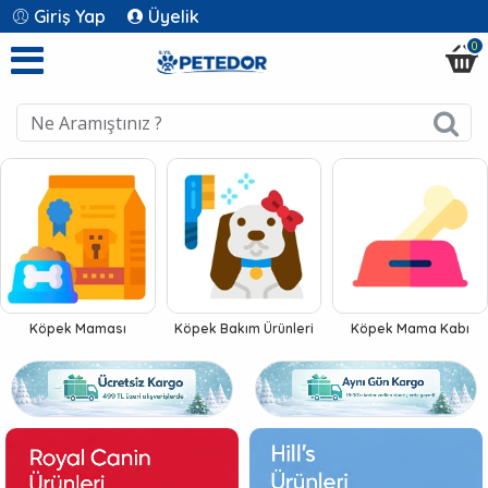
Petedor
Giriş Yap
Üyelik
0
Pet
Shop
-
Evcil
Hayvan
Köpek Maması
Köpek Bakım Ürünleri
Köpek Mama Kabı
Ürünleri