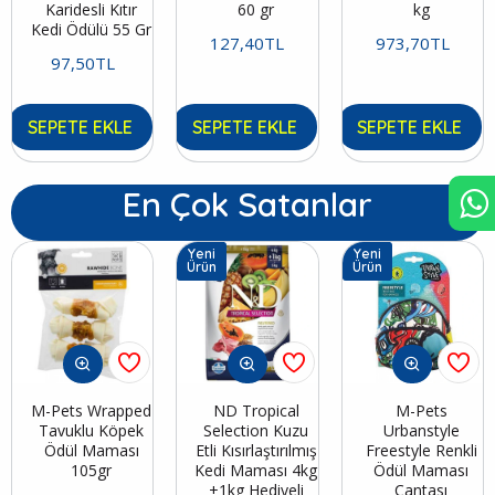
Karidesli Kıtır
60 gr
kg
Kedi Ödülü 55 Gr
127,40TL
973,70TL
97,50TL
SEPETE EKLE
SEPETE EKLE
SEPETE EKLE
En Çok Satanlar
Yeni
Yeni
Ürün
Ürün
M-Pets Wrapped
ND Tropical
M-Pets
Tavuklu Köpek
Selection Kuzu
Urbanstyle
Ödül Maması
Etli Kısırlaştırılmış
Freestyle Renkli
105gr
Kedi Maması 4kg
Ödül Maması
+1kg Hediyeli
Çantası