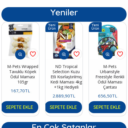
Yeniler
Yeni
Yeni
Ürün
Ürün
M-Pets Wrapped
ND Tropical
M-Pets
Tavuklu Köpek
Selection Kuzu
Urbanstyle
Ödül Maması
Etli Kısırlaştırılmış
Freestyle Renkli
105gr
Kedi Maması 4kg
Ödül Maması
+1kg Hediyeli
Çantası
167,70TL
2.889,90TL
656,50TL
SEPETE EKLE
SEPETE EKLE
SEPETE EKLE
En Çok Satanlar