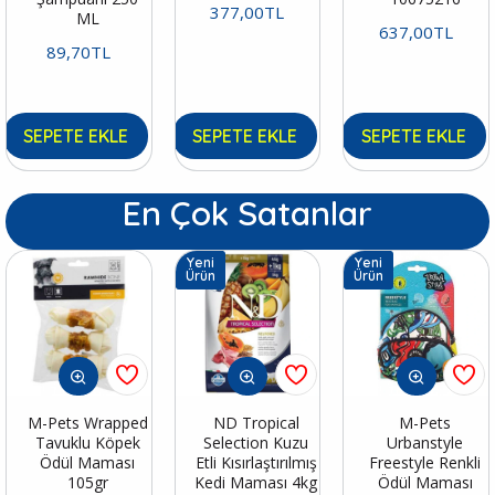
377,00TL
ML
637,00TL
89,70TL
SEPETE EKLE
SEPETE EKLE
SEPETE EKLE
En Çok Satanlar
Yeni
Yeni
Ürün
Ürün
M-Pets Wrapped
ND Tropical
M-Pets
Tavuklu Köpek
Selection Kuzu
Urbanstyle
Ödül Maması
Etli Kısırlaştırılmış
Freestyle Renkli
105gr
Kedi Maması 4kg
Ödül Maması