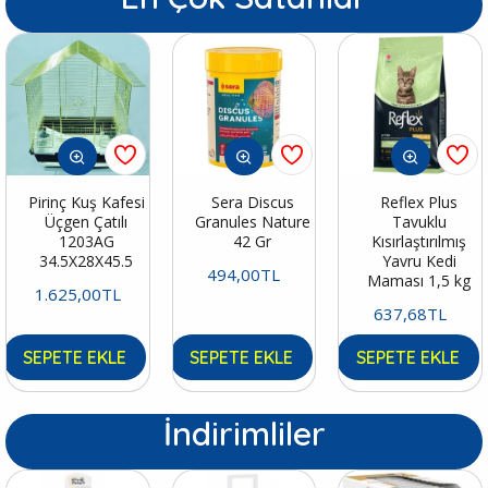
Pirinç Kuş Kafesi
Sera Discus
Reflex Plus
Üçgen Çatılı
Granules Nature
Tavuklu
1203AG
42 Gr
Kısırlaştırılmış
34.5X28X45.5
Yavru Kedi
494,00TL
Maması 1,5 kg
1.625,00TL
637,68TL
SEPETE EKLE
SEPETE EKLE
SEPETE EKLE
İndirimliler