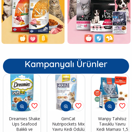
Kampanyalı Ürünler
Dreamies Shake
GimCat
Wanpy Tahılsız
Ups Seafood
Nutripockets Mix
Tavuklu Yavru
Balıklı ve
Yavru Kedi Ödülü
Kedi Maması 1,5