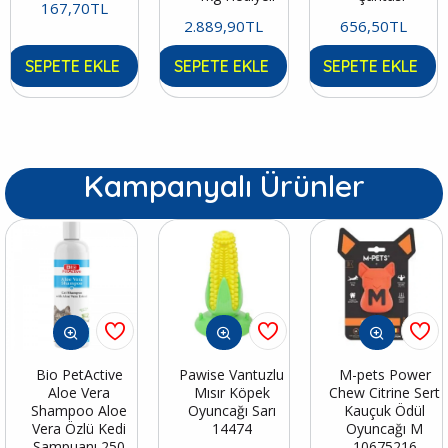
167,70TL
2.889,90TL
656,50TL
SEPETE EKLE
SEPETE EKLE
SEPETE EKLE
Kampanyalı Ürünler
Bio PetActive
Pawise Vantuzlu
M-pets Power
Aloe Vera
Mısır Köpek
Chew Citrine Sert
Shampoo Aloe
Oyuncağı Sarı
Kauçuk Ödül
Vera Özlü Kedi
14474
Oyuncağı M
Şampuanı 250
10675216