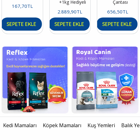
+1kg Hediyeli
Çantası
167,70TL
2.889,90TL
656,50TL
SEPETE EKLE
SEPETE EKLE
SEPETE EKLE
Kedi Mamaları
Köpek Mamaları
Kuş Yemleri
Balık Ye