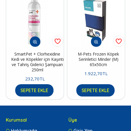
SmartPet + Clorhexidine
M-Pets Frozen Köpek
Kedi ve Köpekler için Kaşıntı
Serinletici Minder (M)
ve Tahriş Giderici Şampuan
65x50cm
250ml
1.922,70TL
232,70TL
SEPETE EKLE
SEPETE EKLE
Kurumsal
Üye
Hakkımızda
Giriş Yap