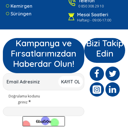
Telefon
Kemirgen
0 850 308 29 10
Sürüngen
Mesai Saatleri
Haftaiçi - 09:00-17:00
Kampanya ve
Bizi Takip
Fırsatlarımızdan
Edin
Haberdar Olun!
KAYIT OL
Doğrulama kodunu
giriniz