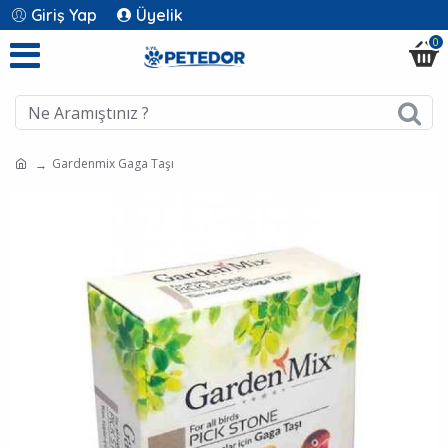
Giriş Yap
Üyelik
0
Gardenmix Gaga Taşı