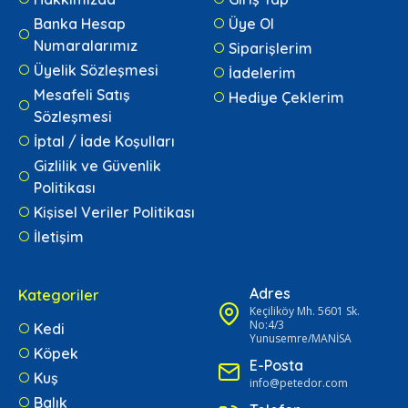
Banka Hesap
Üye Ol
Numaralarımız
Siparişlerim
Üyelik Sözleşmesi
İadelerim
Mesafeli Satış
Hediye Çeklerim
Sözleşmesi
İptal / İade Koşulları
Gizlilik ve Güvenlik
Politikası
Kişisel Veriler Politikası
İletişim
Adres
Kategoriler
Keçiliköy Mh. 5601 Sk.
No:4/3
Kedi
Yunusemre/MANİSA
Köpek
E-Posta
Kuş
info@petedor.com
Balık