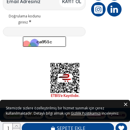
KAYIT OL
Doğrulama kodunu
giriniz
Sitemizde sizlere özelleştirilmiş bir hizmet sunmak için çerez
kullanılmaktadır. Detaylı bilgi almak için
Gizlilik Politikamızı
inceleyiniz.
SEPETE EKLE