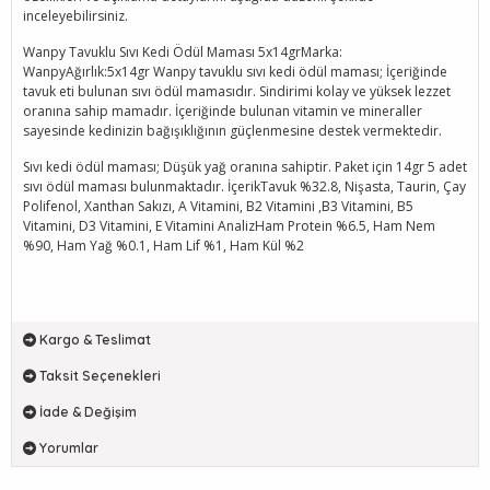
inceleyebilirsiniz.
Wanpy Tavuklu Sıvı Kedi Ödül Maması 5x14grMarka:
WanpyAğırlık:5x14gr Wanpy tavuklu sıvı kedi ödül maması; İçeriğinde
tavuk eti bulunan sıvı ödül mamasıdır. Sindirimi kolay ve yüksek lezzet
oranına sahip mamadır. İçeriğinde bulunan vitamin ve mineraller
sayesinde kedinizin bağışıklığının güçlenmesine destek vermektedir.
Sıvı kedi ödül maması; Düşük yağ oranına sahiptir. Paket için 14gr 5 adet
sıvı ödül maması bulunmaktadır. İçerikTavuk %32.8, Nişasta, Taurin, Çay
Polifenol, Xanthan Sakızı, A Vitamini, B2 Vitamini ,B3 Vitamini, B5
Vitamini, D3 Vitamini, E Vitamini AnalizHam Protein %6.5, Ham Nem
%90, Ham Yağ %0.1, Ham Lif %1, Ham Kül %2
Kargo & Teslimat
Taksit Seçenekleri
İade & Değişim
Yorumlar