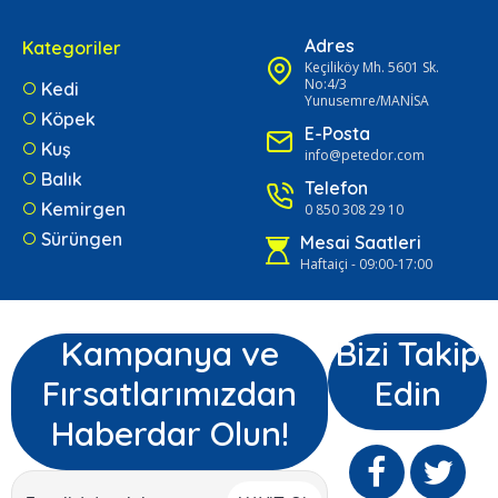
Adres
Kategoriler
Keçiliköy Mh. 5601 Sk.
No:4/3
Kedi
Yunusemre/MANİSA
Köpek
E-Posta
Kuş
info@petedor.com
Balık
Telefon
Kemirgen
0 850 308 29 10
Sürüngen
Mesai Saatleri
Haftaiçi - 09:00-17:00
Kampanya ve
Bizi Takip
Fırsatlarımızdan
Edin
Haberdar Olun!