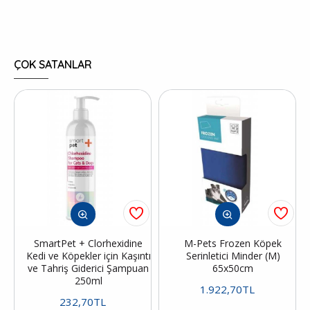
ÇOK SATANLAR
SmartPet + Clorhexidine
M-Pets Frozen Köpek
Kedi ve Köpekler için Kaşıntı
Serinletici Minder (M)
ve Tahriş Giderici Şampuan
65x50cm
250ml
1.922,70TL
232,70TL