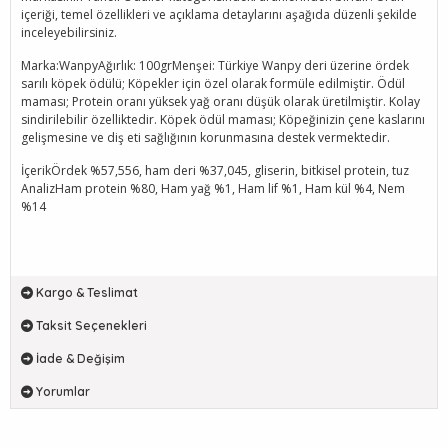
içeriği, temel özellikleri ve açıklama detaylarını aşağıda düzenli şekilde
inceleyebilirsiniz.
Marka:WanpyAğırlık: 100grMenşei: Türkiye Wanpy deri üzerine ördek
sarılı köpek ödülü; Köpekler için özel olarak formüle edilmiştir. Ödül
maması; Protein oranı yüksek yağ oranı düşük olarak üretilmiştir. Kolay
sindirilebilir özelliktedir. Köpek ödül maması; Köpeğinizin çene kaslarını
gelişmesine ve diş eti sağlığının korunmasına destek vermektedir.
İçerikÖrdek %57,556, ham deri %37,045, gliserin, bitkisel protein, tuz
AnalizHam protein %80, Ham yağ %1, Ham lif %1, Ham kül %4, Nem
%14
Kargo & Teslimat
Taksit Seçenekleri
İade & Değişim
Yorumlar