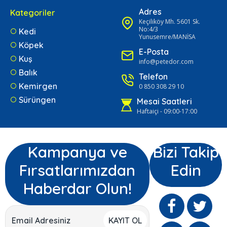
Adres
Kategoriler
Keçiliköy Mh. 5601 Sk.
No:4/3
Kedi
Yunusemre/MANİSA
Köpek
E-Posta
Kuş
info@petedor.com
Balık
Telefon
Kemirgen
0 850 308 29 10
Sürüngen
Mesai Saatleri
Haftaiçi - 09:00-17:00
Kampanya ve
Bizi Takip
Fırsatlarımızdan
Edin
Haberdar Olun!
KAYIT OL