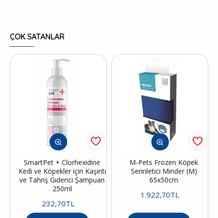
ÇOK SATANLAR
SmartPet + Clorhexidine
M-Pets Frozen Köpek
Kedi ve Köpekler için Kaşıntı
Serinletici Minder (M)
ve Tahriş Giderici Şampuan
65x50cm
250ml
1.922,70TL
232,70TL