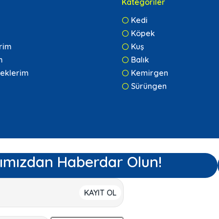
Kategoriler
Kedi
Köpek
erim
Kuş
m
Balık
eklerim
Kemirgen
Sürüngen
ımızdan Haberdar Olun!
KAYIT OL