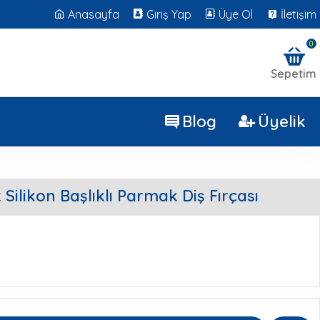
Anasayfa
Giriş Yap
Üye Ol
İletişim
0
Sepetim
Blog
Üyelik
 Silikon Başlıklı Parmak Diş Fırçası