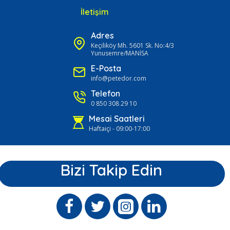
İletişim
Adres
Keçiliköy Mh. 5601 Sk. No:4/3
Yunusemre/MANİSA
E-Posta
info@petedor.com
Telefon
0 850 308 29 10
Mesai Saatleri
Haftaiçi - 09:00-17:00
Bizi Takip Edin