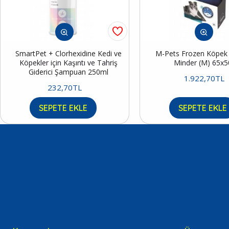
SmartPet + Clorhexidine Kedi ve
M-Pets Frozen Köpek S
Köpekler için Kaşıntı ve Tahriş
Minder (M) 65x
Giderici Şampuan 250ml
1.922,70TL
232,70TL
SEPETE EKLE
SEPETE EKLE