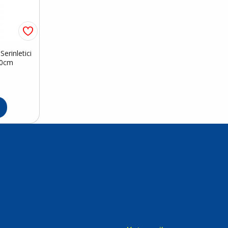
erinletici
50cm