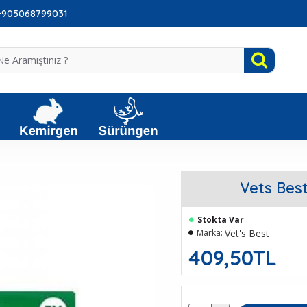
: +905068799031
Vets Best
Stokta Var
Vet's Best
Marka:
409,50TL