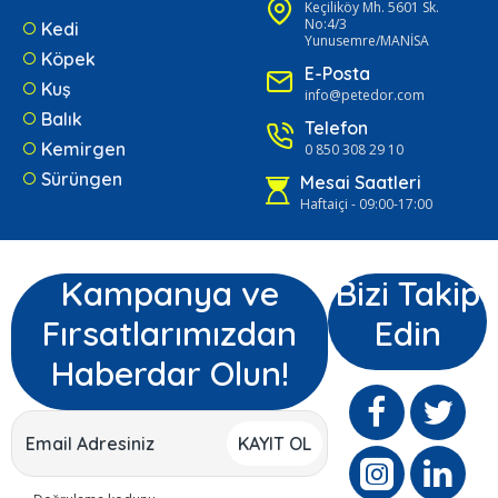
Keçiliköy Mh. 5601 Sk.
No:4/3
Kedi
Yunusemre/MANİSA
Köpek
E-Posta
Kuş
info@petedor.com
Balık
Telefon
Kemirgen
0 850 308 29 10
Sürüngen
Mesai Saatleri
Haftaiçi - 09:00-17:00
Kampanya ve
Bizi Takip
Fırsatlarımızdan
Edin
Haberdar Olun!
KAYIT OL