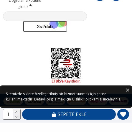
Doğrulama kodunu
giriniz
Sitemizde sizlere özelleştirilmiş bir hizmet sunmak için çerez
kullanılmaktadır. Detaylı bilgi almak için
Gizlilik Politikamızı
inceleyiniz.
SEPETE EKLE
Copyright © 2021 - 2026 Petedor.com Tüm Hakları Saklıdır