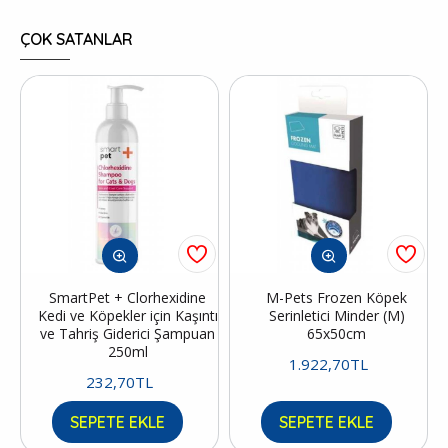
ÇOK SATANLAR
SmartPet + Clorhexidine
M-Pets Frozen Köpek
Kedi ve Köpekler için Kaşıntı
Serinletici Minder (M)
ve Tahriş Giderici Şampuan
65x50cm
250ml
1.922,70TL
232,70TL
SEPETE EKLE
SEPETE EKLE