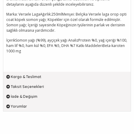
detaylarını aşağıda düzenli şekilde inceleyebilirsiniz.
Marka: Versele LagaAğırlık:250mlMenşei: Belçika Versele laga orop opti
coat köpek somon yağı; Köpekler için özel olarak formüle edilmiştir.
Somon yağı; İçeriği sayesinde Köpeğinizin tyülerinin parlak ve derisinin
sağlıklı olmasına yardımcıdır.
İçerikSomon yağı (%99), ayçiçek yağı AnalizProtein %0, yağ içeriği %100,
ham lif %0, ham kül %0, EPA %5, DHA %7 Katkı MaddeleriBeta-karoten
1000 mg
Kargo & Teslimat
Taksit Seçenekleri
İade & Değişim
Yorumlar