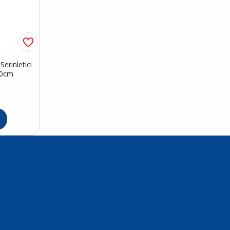
erinletici
50cm