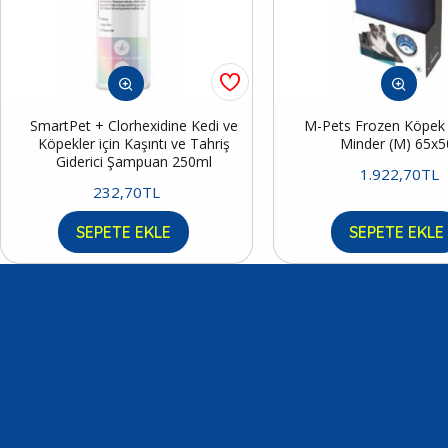
SmartPet + Clorhexidine Kedi ve
M-Pets Frozen Köpek S
Köpekler için Kaşıntı ve Tahriş
Minder (M) 65x
Giderici Şampuan 250ml
1.922,70TL
232,70TL
SEPETE EKLE
SEPETE EKLE