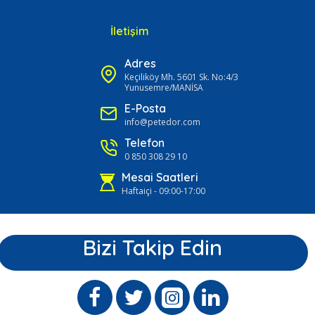
İletişim
Adres
Keçiliköy Mh. 5601 Sk. No:4/3
Yunusemre/MANİSA
E-Posta
info@petedor.com
Telefon
0 850 308 29 10
Mesai Saatleri
Haftaiçi - 09:00-17:00
Bizi Takip Edin