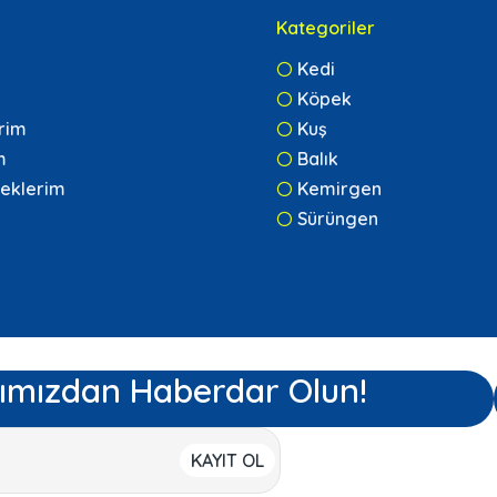
Kategoriler
Kedi
Köpek
erim
Kuş
m
Balık
eklerim
Kemirgen
Sürüngen
ımızdan Haberdar Olun!
KAYIT OL