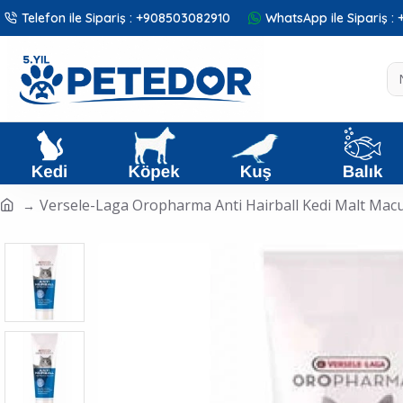
Telefon ile Sipariş : +908503082910
WhatsApp ile Sipariş 
Versele-Laga Oropharma Anti Hairball Kedi Malt Mac