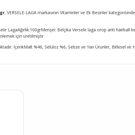
gr
, VERSELE-LAGA markasının Vitaminler ve Ek Besinler kategorisindeki ü
e LagaAğırlık:100grMenşei: Belçika Versele laga orop anti hairball ke
emek için üretilmiştir.
amaktadır. İçerikMalt %46, Selüloz %6, Sebze ve Yan Ürünler, Bitkisel ve