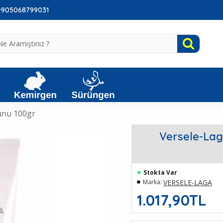
: +905068799031
unu 100gr
Versele-Lag
Stokta Var
VERSELE-LAGA
Marka:
1.017,90TL