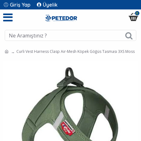
Giriş Yap
Üyelik
0
Curli Vest Harness Clasp Air-Mesh Köpek Göğüs Tasması 3XS Moss