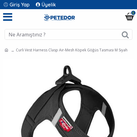
Giriş Yap
Üyelik
0
Curli Vest Harness Clasp Air-Mesh Köpek Göğüs Tasması M Siyah