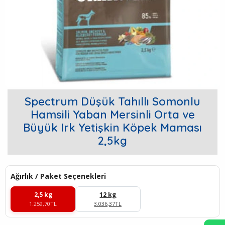
Spectrum Düşük Tahıllı Somonlu
Hamsili Yaban Mersinli Orta ve
Büyük Irk Yetişkin Köpek Maması
2,5kg
Ağırlık / Paket Seçenekleri
2,5 kg
12 kg
1.259,70TL
3.036,37TL