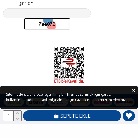
giriniz
Sitemizde sizlere özelleştirilmiş bir hizmet sunmak için çerez
kullanılmaktadır. Detaylı bilgi almak için
Gizlilik Politikamızı
inceleyiniz.
SEPETE EKLE
Copyright © 2021 - 2026 Petedor.com Tüm Hakları Saklıdır