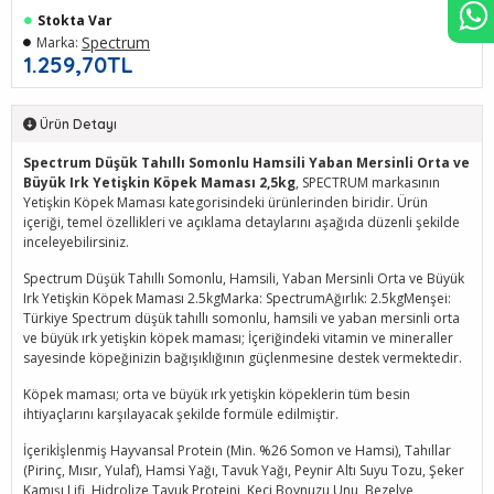
Stokta Var
Spectrum
Marka:
1.259,70TL
Ürün Detayı
Spectrum Düşük Tahıllı Somonlu Hamsili Yaban Mersinli Orta ve
Büyük Irk Yetişkin Köpek Maması 2,5kg
, SPECTRUM markasının
Yetişkin Köpek Maması kategorisindeki ürünlerinden biridir. Ürün
içeriği, temel özellikleri ve açıklama detaylarını aşağıda düzenli şekilde
inceleyebilirsiniz.
Spectrum Düşük Tahıllı Somonlu, Hamsili, Yaban Mersinli Orta ve Büyük
Irk Yetişkin Köpek Maması 2.5kgMarka: SpectrumAğırlık: 2.5kgMenşei:
Türkiye Spectrum düşük tahıllı somonlu, hamsili ve yaban mersinli orta
ve büyük ırk yetişkin köpek maması; İçeriğindeki vitamin ve mineraller
sayesinde köpeğinizin bağışıklığının güçlenmesine destek vermektedir.
Köpek maması; orta ve büyük ırk yetişkin köpeklerin tüm besin
ihtiyaçlarını karşılayacak şekilde formüle edilmiştir.
İçerikİşlenmiş Hayvansal Protein (Min. %26 Somon ve Hamsi), Tahıllar
(Pirinç, Mısır, Yulaf), Hamsi Yağı, Tavuk Yağı, Peynir Altı Suyu Tozu, Şeker
Kamışı Lifi, Hidrolize Tavuk Proteini, Keçi Boynuzu Unu, Bezelye