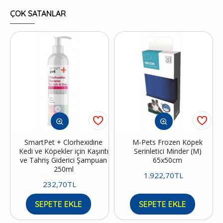
ÇOK SATANLAR
SmartPet + Clorhexidine
M-Pets Frozen Köpek
Kedi ve Köpekler için Kaşıntı
Serinletici Minder (M)
ve Tahriş Giderici Şampuan
65x50cm
250ml
1.922,70TL
232,70TL
SEPETE EKLE
SEPETE EKLE