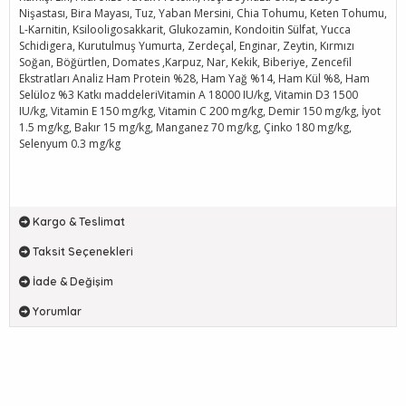
Nişastası, Bira Mayası, Tuz, Yaban Mersini, Chia Tohumu, Keten Tohumu,
L-Karnitin, Ksilooligosakkarit, Glukozamin, Kondoitin Sülfat, Yucca
Schidigera, Kurutulmuş Yumurta, Zerdeçal, Enginar, Zeytin, Kırmızı
Soğan, Böğürtlen, Domates ,Karpuz, Nar, Kekik, Biberiye, Zencefil
Ekstratları Analiz Ham Protein %28, Ham Yağ %14, Ham Kül %8, Ham
Selüloz %3 Katkı maddeleriVitamin A 18000 IU/kg, Vitamin D3 1500
IU/kg, Vitamin E 150 mg/kg, Vitamin C 200 mg/kg, Demir 150 mg/kg, İyot
1.5 mg/kg, Bakır 15 mg/kg, Manganez 70 mg/kg, Çinko 180 mg/kg,
Selenyum 0.3 mg/kg
Kargo & Teslimat
Taksit Seçenekleri
İade & Değişim
Yorumlar