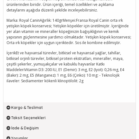
ürünlerinden biridir. Ürün içeriği, temel özellikleri ve açıklama
detaylarını aşağıda düzenli şekilde inceleyebilirsiniz.
Marka: Royal CaninAğırlık: 140grMenşei:Fransa Royal Canin orta ırk
yetişkin köpek konservesi; Yetişkin köpekler için üretilmiştir. İçeriğinde
yer alan vitamin ve mineraller köpeğinizin bağışıklığının ve kemik
yapısının güçlenmesine yardımcı olmaktadır. Yetişkin köpek konservesi;
Orta ırk köpekler için uygun içeriktedir. Sos ile kombine edilmiştir.
İçerikEt ve hayvansal türevler, bitkisel ve hayvansal yağlar, tahıllar,
bitkisel orjinli türevler, bitkisel protein ekstratları, mineraller, maya,
çeşitli şekerler, yumuşakçalar ve kabuklu hayvanlar Katkı
MaddeleriVitamin D3: 200 IU, E1 (Demir): 3 mg, E2 (Iyot): 0,26 mg, E4
(Bakır): 2 mg, E5 (Manganez): 1 mg, E6 (Çinko): 10 mg: - Teknolojik
ilaveler: Sediamenter kökenli klinoptilolit: 2g
Kargo & Teslimat
Taksit Seçenekleri
İade & Değişim
Yorumlar