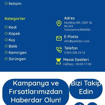
İletişim
Adres
Kategoriler
Keçiliköy Mh. 5601 Sk.
No:4/3
Kedi
Yunusemre/MANİSA
Köpek
E-Posta
Kuş
info@petedor.com
Balık
Telefon
Kemirgen
0 850 308 29 10
Sürüngen
Mesai Saatleri
Haftaiçi - 09:00-17:00
Kampanya ve
Bizi Takip
Fırsatlarımızdan
Edin
Haberdar Olun!