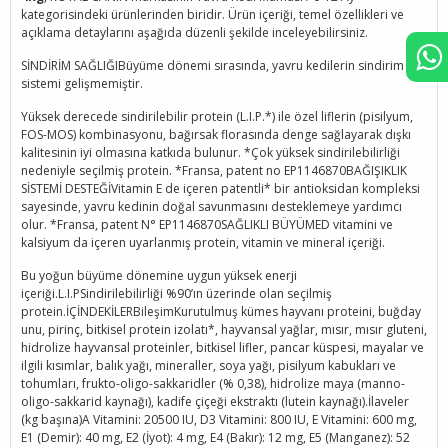
kategorisindeki ürünlerinden biridir. Ürün içeriği, temel özellikleri ve
açıklama detaylarını aşağıda düzenli şekilde inceleyebilirsiniz.
SİNDİRİM SAĞLIĞIBüyüme dönemi sırasında, yavru kedilerin sindirim
sistemi gelişmemiştir.
Yüksek derecede sindirilebilir protein (L.I.P.*) ile özel liflerin (pisilyum,
FOS-MOS) kombinasyonu, bağırsak florasında denge sağlayarak dışkı
kalitesinin iyi olmasına katkıda bulunur. *Çok yüksek sindirilebilirliği
nedeniyle seçilmiş protein. *Fransa, patent no EP1146870BAĞIŞIKLIK
SİSTEMİ DESTEĞİVitamin E de içeren patentli* bir antioksidan kompleksi
sayesinde, yavru kedinin doğal savunmasını desteklemeye yardımcı
olur. *Fransa, patent N° EP1146870SAĞLIKLI BÜYÜMED vitamini ve
kalsiyum da içeren uyarlanmış protein, vitamin ve mineral içeriği.
Bu yoğun büyüme dönemine uygun yüksek enerji
içeriği.L.I.PSindirilebilirliği %90’ın üzerinde olan seçilmiş
protein.İÇİNDEKİLERBileşimKurutulmuş kümes hayvanı proteini, buğday
unu, pirinç, bitkisel protein izolatı*, hayvansal yağlar, mısır, mısır gluteni,
hidrolize hayvansal proteinler, bitkisel lifler, pancar küspesi, mayalar ve
ilgili kısımlar, balık yağı, mineraller, soya yağı, pisilyum kabukları ve
tohumları, frukto-oligo-sakkaridler (% 0,38), hidrolize maya (manno-
oligo-sakkarid kaynağı), kadife çiçeği ekstraktı (lutein kaynağı).İlaveler
(kg başına)A Vitamini: 20500 IU, D3 Vitamini: 800 IU, E Vitamini: 600 mg,
E1 (Demir): 40 mg, E2 (İyot): 4 mg, E4 (Bakır): 12 mg, E5 (Manganez): 52