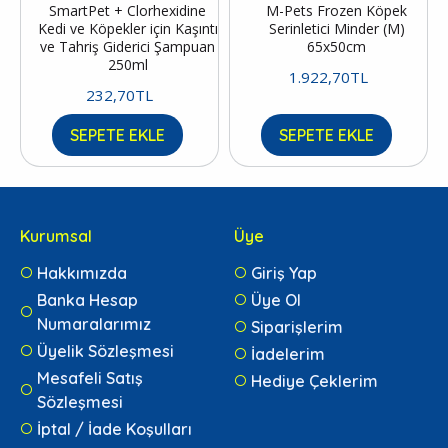
SmartPet + Clorhexidine
M-Pets Frozen Köpek
Kedi ve Köpekler için Kaşıntı
Serinletici Minder (M)
ve Tahriş Giderici Şampuan
65x50cm
250ml
1.922,70TL
232,70TL
SEPETE EKLE
SEPETE EKLE
Kurumsal
Üye
Hakkımızda
Giriş Yap
Banka Hesap
Üye Ol
Numaralarımız
Siparişlerim
Üyelik Sözleşmesi
İadelerim
Mesafeli Satış
Hediye Çeklerim
Sözleşmesi
İptal / İade Koşulları