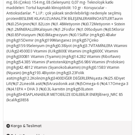
mg, E6 (Çinko): 154 mg, E8 (Selenyum): 0,07 mg- Teknolojik katkı
maddeleri: Tortul kaynaklı klinoptilolit: 10 gr - Koruyucular -
Antioksidanlar. * L.I.P.: çok yüksek sindirilebilirliği nedeniyle seçilmiş
proteinBESLEME KILAVUZUANALİTİK BİLEŞENLERAMİNOASİTLERTaurin
(%)0.25Arjinin(%)1.82Lizin (%)1.48Metiyonin (%)0.72Metiyonin + Sistein
(%)1.2MİNERALLERKalsiyum (%)1.2Fosfor (%)1.09Sodyum (%)0.5Klorür
(%)0.85Potasyum (%)0.8Magnezyum (%)0.1Sülfür (mg/kg)0.4Bakır
(mg/kg)15Demir (mg/kg)199Manganez (mg/kg)57Çinko
(mg/kg)159.9Selenyum (mg/kg)0.38İyot (mg/kg)3.7VİTAMİNLERA Vitamini
(IU/kg)24500D3 Vitamini (IU/kg)800E Vitamini (mg/kg)600C Vitamini
(mg/kg)300B1 Vitamini (Tiyamin) (mg/kg)14.2B2 Vitamini (Riboflavin)
(mg/kg)54.3B5 Vitamini (Pantotenik)(mg/kg)56.9B6 Vitamini (Pridoksin)
(mg/kg)42.4B12 Vitamini (Siyanokobakamin) (mg/kg)0.15B3 Vitamin
(Niyasin) ()mg/kg193.4Biyotin (mg/kg)3.23Folik
asit(mg/kg)12.2Kolin(mg/kg)3400DİĞER DEĞERLERNişasta (%)25.6Diyet
Lifi(%)7.2Lineolik asit(%)5Arasidonik asit (%)5Omega-6 (%)4.17Omega-3
(%)4.1EPA + DHA 3 (%)0.3L-karnitin (mg/kg)50Lutein
(mg/kg)5HESAPLANABİLİR METOBİLİZE EDİLEBİLİR ENERJİEnerji_NRC 85
(kcal/kg)3858
Kargo & Teslimat