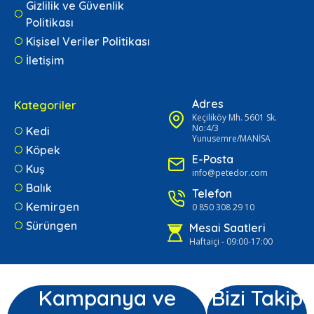
Gizlilik ve Güvenlik
Politikası
Kişisel Veriler Politikası
İletişim
Adres
Kategoriler
Keçiliköy Mh. 5601 Sk.
No:4/3
Kedi
Yunusemre/MANİSA
Köpek
E-Posta
Kuş
info@petedor.com
Balık
Telefon
Kemirgen
0 850 308 29 10
Sürüngen
Mesai Saatleri
Haftaiçi - 09:00-17:00
Kampanya ve
Bizi Takip