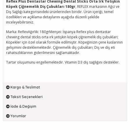
Reflex Plus Dentastar Chewing Dental Sticks Orta Irk Yetişkin
Köpek Çiğnemelik Diş Çubukları 180gr
, REFLEX markasının Ağız ve
Diş Sağlığı kategorisindeki ürünlerinden biridir. Ürün içeriği, temel
özellikleri ve açıklama detaylarını aşağıda düzenli şekilde
inceleyebilirsiniz.
Marka: ReflexAğırlık: 180grMenşei: İspanya Reflex plus dentastar
chewing dental sticks orta ırk yetişkin köpek çiğnemelik diş çubukları;
Köpekler için özel olarak formüle edilmiştir. Köpeğinizin çene kaslarının
gelişimini desteklemektedir. Çiğnemelik diş çubukları; Diş ve diş eti
rahatsızlıklarının giderilmesini sağlamaktadır.
Tartar oluşumunu engellemektedir. Vitamin D3 diş sağlığını destekler.
Kargo & Teslimat
Taksit Seçenekleri
İade & Değişim
Yorumlar