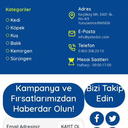
Adres
Kategoriler
Keçiliköy Mh. 5601 Sk.
No:4/3
Kedi
Yunusemre/MANİSA
Köpek
E-Posta
Kuş
info@petedor.com
Balık
Telefon
Kemirgen
0 850 308 29 10
Sürüngen
Mesai Saatleri
Haftaiçi - 09:00-17:00
Kampanya ve
Bizi Takip
Fırsatlarımızdan
Edin
Haberdar Olun!
KAYIT OL