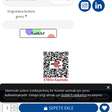
Doğrulama kodunu
giriniz
Sitemizde sizlere özelleştirilmiş bir hizmet sunmak için çerez
kullanılmaktadır. Detaylı bilgi almak için
Gizlilik Politikamızı
inceleyiniz.
SEPETE EKLE