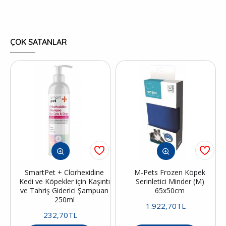
ÇOK SATANLAR
SmartPet + Clorhexidine
M-Pets Frozen Köpek
Kedi ve Köpekler için Kaşıntı
Serinletici Minder (M)
ve Tahriş Giderici Şampuan
65x50cm
250ml
1.922,70TL
232,70TL