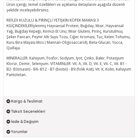
Ürün içeriği, temel özellikleri ve açıklama detaylarını aşağıda düzenli
şekilde inceleyebilirsiniz.
REFLEX KUZULU & PİRİNÇLİ YETİŞKİN KÖPEK MAMASI 3
KGİÇİNDEKİLERİşlenmiş Hayvansal Protein, Buğday, Mısır, Hayvansal
Yağ, Buğday Kepeği, Kırmızı Et Unu, Mısır Gluteni, Pirinç, Kurutulmuş
Şeker Pancarı, Peynir Altı Suyu Tozu, Ciğer Aroması, Tuz, Keten Tohumu,
Kuru Bira Mayası.Mos ( Mannan-Oligosaccarid), Beta-Glucan, Yucca,
Quillaja.
MİNERALLER: Kalsiyum, Fosfor, Sodyum, İyot, Çinko, Bakır, Potasyum
Klorür, Demir, Selenyum. VİTAMİNLER: Vit. A, Vit. D, Vit. E, Vit. C, Vit. B1 -
B2- B3(niasin) - B6- B12 - B7 (biotin) - B9 (folik Asit), Vit. K, Kolin, Kalsiyum
Pantotetan.
Kargo & Teslimat
Taksit Seçenekleri
İade & Değişim
Yorumlar