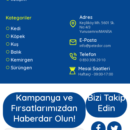
Adres
Kategoriler
Keçiliköy Mh. 5601 Sk.
No:4/3
Kedi
Yunusemre/MANİSA
Köpek
E-Posta
Kuş
info@petedor.com
Balık
Telefon
Kemirgen
0 850 308 29 10
Sürüngen
Mesai Saatleri
Haftaiçi - 09:00-17:00
Kampanya ve
Bizi Takip
Fırsatlarımızdan
Edin
Haberdar Olun!