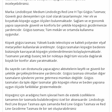
inceleyebilirsiniz.
Marka: LindoBoyut: Medium Lindodogs Red Line H Tipi Göğüs Tasması;
Güvenli gezi deneyimleri için özel olarak tasarlanmıştır. Her ırk ve
boyuttaki köpeğe uygun ölçüleri bulunmaktadır. Sağlam ve ergonomik
yapısı sayesinde güvenli ve konforlu bir şekilde köpeğinizi gezdirmenize
yardımcıdır. Göğüs tasması; Tüm mekân ve ortamda kullanıma
uygundur.
Köpek göğüs tasması; Yüksek baskı teknolojisi ve kaliteli polyester elyaf
metaryelleri kullanılarak üretilmiştir. Göğüs tasmaları köpeğin bedenini
bütünüyle kavrayarak köpeğin yönlendirilmesini kolaylaştırmaktadır.
Tasmanın yarattığı basınç tek bir noktaya değil tüm vücuda dağılarak
büyük bir konfor alanı yaratmaktadır.
Bu sayede can dostunuzla yapacağınız aktivitelerin keyifli ve güvenli bir
şekilde gerçekleştirilmesine yardımcıdır. Göğüs tasması olmadan diğer
tasmaların işlevlerini yerine getirmesi mümkün değildir. Göğüs
tasmaları da tıpkı diğer tasmalar gibi köpeğin ırkına ve beden yapısına
uygun ölçüde farklılıklar göstermektedir.
Köpeğiniz için aradığınız hem işlevsel hem de estetik özelliklerin
tamamını bir tasmada bulabileceğiniz özel bir aksesuardır. Lindodogs
Red Line Boyun Tasması aynı zamanda Red Line Göğüs Tasması ve Red
Line Gezdirme Tasması ile bir set oluşturabilirsiniz