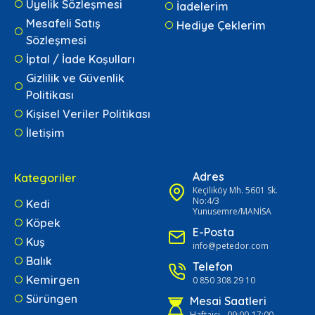
Üyelik Sözleşmesi
İadelerim
Mesafeli Satış
Hediye Çeklerim
Sözleşmesi
İptal / İade Koşulları
Gizlilik ve Güvenlik
Politikası
Kişisel Veriler Politikası
İletişim
Adres
Kategoriler
Keçiliköy Mh. 5601 Sk.
No:4/3
Kedi
Yunusemre/MANİSA
Köpek
E-Posta
Kuş
info@petedor.com
Balık
Telefon
Kemirgen
0 850 308 29 10
Sürüngen
Mesai Saatleri
Haftaiçi - 09:00-17:00