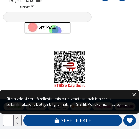
Doğrulama kodunu
giriniz
Sitemizde sizlere özelleştirilmiş bir hizmet sunmak için çerez
kullanılmaktadır. Detaylı bilgi almak için
Gizlilik Politikamızı
inceleyiniz.
SEPETE EKLE
Copyright © 2021 - 2026 Petedor.com Tüm Hakları Saklıdır