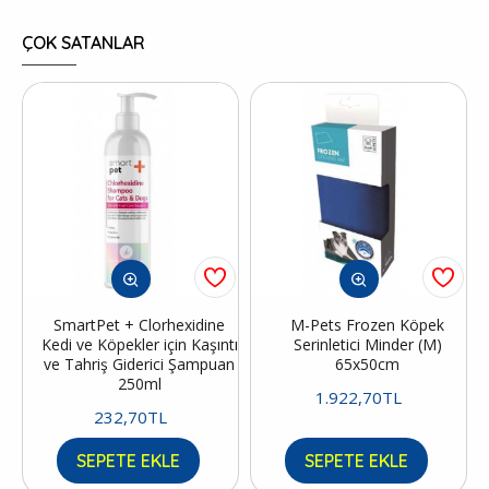
ÇOK SATANLAR
SmartPet + Clorhexidine
M-Pets Frozen Köpek
Kedi ve Köpekler için Kaşıntı
Serinletici Minder (M)
ve Tahriş Giderici Şampuan
65x50cm
250ml
1.922,70TL
232,70TL
SEPETE EKLE
SEPETE EKLE