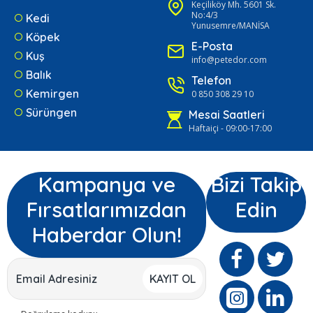
Keçiliköy Mh. 5601 Sk.
No:4/3
Kedi
Yunusemre/MANİSA
Köpek
E-Posta
Kuş
info@petedor.com
Balık
Telefon
Kemirgen
0 850 308 29 10
Sürüngen
Mesai Saatleri
Haftaiçi - 09:00-17:00
Kampanya ve
Bizi Takip
Fırsatlarımızdan
Edin
Haberdar Olun!
KAYIT OL