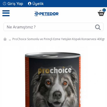
Giriş Yap
Üyelik
0
ProChoice Somonlu ve Pirinçli Ezme Yetişkin Köpek Konservesi 400gr