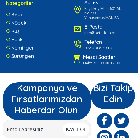
Adres
Kategoriler
Keçiliköy Mh. 5601 Sk.
No:4/3
Kedi
Yunusemre/MANİSA
Köpek
E-Posta
Kuş
info@petedor.com
Balık
Telefon
Kemirgen
0 850 308 29 10
Sürüngen
Mesai Saatleri
Haftaiçi - 09:00-17:00
Kampanya ve
Bizi Takip
Fırsatlarımızdan
Edin
Haberdar Olun!
KAYIT OL