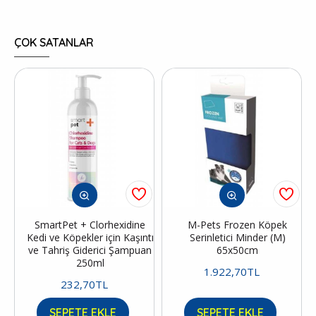
ÇOK SATANLAR
SmartPet + Clorhexidine
M-Pets Frozen Köpek
Kedi ve Köpekler için Kaşıntı
Serinletici Minder (M)
ve Tahriş Giderici Şampuan
65x50cm
250ml
1.922,70TL
232,70TL
SEPETE EKLE
SEPETE EKLE