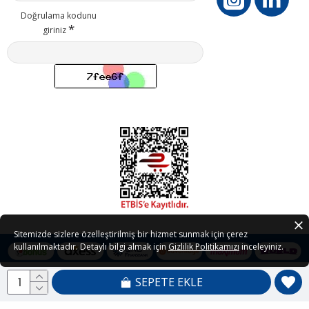
Doğrulama kodunu
giriniz
Sitemizde sizlere özelleştirilmiş bir hizmet sunmak için çerez
kullanılmaktadır. Detaylı bilgi almak için
Gizlilik Politikamızı
inceleyiniz.
SEPETE EKLE
Copyright © 2021 - 2026 Petedor.com Tüm Hakları Saklıdır