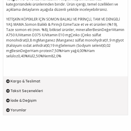
kategorisindeki ürünlerinden biridir. Ürün içeriği, temel özellikleri ve
açıklama detaylarını aşağıda düzenli şekilde inceleyebilirsiniz.
YETİŞKİN KÖPEKLER İÇİN SOMON BALIKLI VE PİRİNÇLİ, TAM VE DENGELİ
YAŞ MAMA.Somon Balıklı & Pirinçli EzmeTaze et ve et ürünleri (%19),
Taze somon eti (min. %8), bitkisel ürünler, minerallerBesinDeğerVitamin
A750 IUVitamin D375 IUVitamin E10 mgÇinko (Çinko sülfat
monohidrat)3,8 mgManganez (Manganez sülfat monohydrat)1,9 mgIyot
(Kalsiyum iodat anhidrat)0,19 mgSelenium (Sodyum selenit)0,02
mgBesinDeğerHam protein7,50%Ham yağ4,00%Ham
selüloz0,40%Kül2,50%Nem82,0%
Kargo & Teslimat
Taksit Seçenekleri
İade & Değişim
Yorumlar