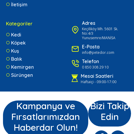
İletişim
Adres
Kategoriler
Keçiliköy Mh. 5601 Sk.
No:4/3
Kedi
Yunusemre/MANİSA
Köpek
E-Posta
Kuş
info@petedor.com
Balık
Telefon
Kemirgen
0 850 308 29 10
Sürüngen
Mesai Saatleri
Haftaiçi - 09:00-17:00
Kampanya ve
Bizi Takip
Fırsatlarımızdan
Edin
Haberdar Olun!