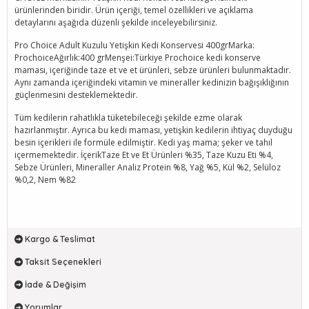
ürünlerinden biridir. Ürün içeriği, temel özellikleri ve açıklama
detaylarını aşağıda düzenli şekilde inceleyebilirsiniz.
Pro Choice Adult Kuzulu Yetişkin Kedi Konservesi 400grMarka:
ProchoiceAğırlık:400 grMenşei:Türkiye Prochoice kedi konserve
maması, içeriğinde taze et ve et ürünleri, sebze ürünleri bulunmaktadır.
Aynı zamanda içeriğindeki vitamin ve mineraller kedinizin bağışıklığının
güçlenmesini desteklemektedir.
Tüm kedilerin rahatlıkla tüketebileceği şekilde ezme olarak
hazırlanmıştır. Ayrıca bu kedi maması, yetişkin kedilerin ihtiyaç duyduğu
besin içerikleri ile formüle edilmiştir. Kedi yaş mama; şeker ve tahıl
içermemektedir. İçerikTaze Et ve Et Ürünleri %35, Taze Kuzu Eti %4,
Sebze Ürünleri, Mineraller Analiz Protein %8, Yağ %5, Kül %2, Selüloz
%0,2, Nem %82
Kargo & Teslimat
Taksit Seçenekleri
İade & Değişim
Yorumlar