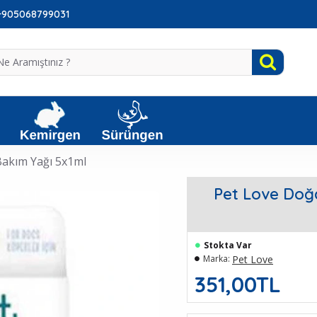
: +905068799031
Bakım Yağı 5x1ml
Pet Love Doğa
Stokta Var
Pet Love
Marka:
351,00TL