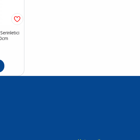
erinletici
50cm