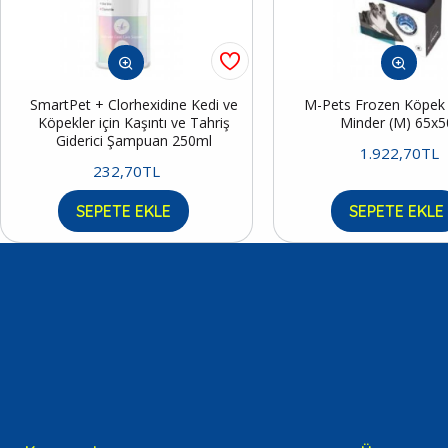
SmartPet + Clorhexidine Kedi ve
M-Pets Frozen Köpek S
Köpekler için Kaşıntı ve Tahriş
Minder (M) 65x
Giderici Şampuan 250ml
1.922,70TL
232,70TL
SEPETE EKLE
SEPETE EKLE