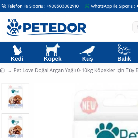
Telefon ile Sipariş : +908503082910
WhatsApp ile Sipariş 
Pet Love Doğal Argan Yağlı 0-10kg Köpekler İçin Tüy 