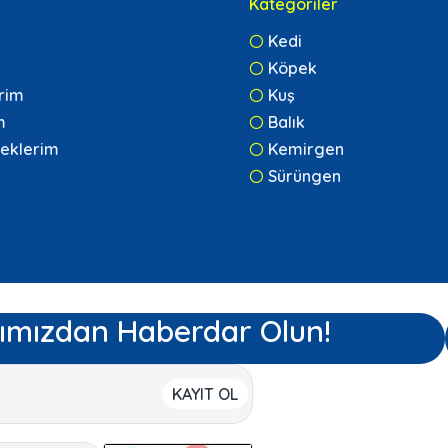
Kategoriler
Kedi
Köpek
erim
Kuş
m
Balık
eklerim
Kemirgen
Sürüngen
ımızdan Haberdar Olun!
KAYIT OL