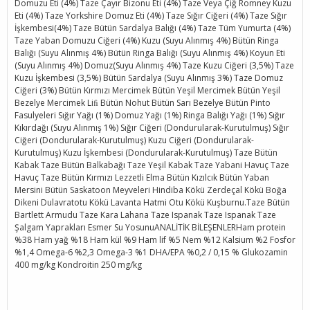
Domuzu Eti (4%) Taze Çayır Bizonu Eti (4%) Taze Veya Çiğ Romney Kuzu
Eti (4%) Taze Yorkshire Domuz Eti (4%) Taze Sığır Ciğeri (4%) Taze Sığır
İşkembesi(4%) Taze Bütün Sardalya Balığı (4%) Taze Tüm Yumurta (4%)
Taze Yaban Domuzu Ciğeri (4%) Kuzu (Suyu Alınmış 4%) Bütün Ringa
Balığı (Suyu Alınmış 4%) Bütün Ringa Balığı (Suyu Alınmış 4%) Koyun Eti
(Suyu Alınmış 4%) Domuz(Suyu Alınmış 4%) Taze Kuzu Ciğeri (3,5%) Taze
Kuzu İşkembesi (3,5%) Bütün Sardalya (Suyu Alınmış 3%) Taze Domuz
Ciğeri (3%) Bütün Kırmızı Mercimek Bütün Yeşil Mercimek Bütün Yeşil
Bezelye Mercimek Liﬁ Bütün Nohut Bütün Sarı Bezelye Bütün Pinto
Fasulyeleri Sığır Yağı (1%) Domuz Yağı (1%) Ringa Balığı Yağı (1%) Sığır
Kıkırdağı (Suyu Alınmış 1%) Sığır Ciğeri (Dondurularak-Kurutulmuş) Sığır
Ciğeri (Dondurularak-Kurutulmuş) Kuzu Ciğeri (Dondurularak-
Kurutulmuş) Kuzu İşkembesi (Dondurularak-Kurutulmuş) Taze Bütün
Kabak Taze Bütün Balkabağı Taze Yeşil Kabak Taze Yabani Havuç Taze
Havuç Taze Bütün Kırmızı Lezzetli Elma Bütün Kızılcık Bütün Yaban
Mersini Bütün Saskatoon Meyveleri Hindiba Kökü Zerdeçal Kökü Boğa
Dikeni Dulavratotu Kökü Lavanta Hatmi Otu Kökü Kuşburnu.Taze Bütün
Bartlett Armudu Taze Kara Lahana Taze Ispanak Taze Ispanak Taze
Şalgam Yaprakları Esmer Su YosunuANALİTİK BİLEŞENLERHam protein
%38 Ham yağ %18 Ham kül %9 Ham lif %5 Nem %12 Kalsium %2 Fosfor
%1,4 Omega-6 %2,3 Omega-3 %1 DHA/EPA %0,2 / 0,15 % Glukozamin
400 mg/kg Kondroitin 250 mg/kg