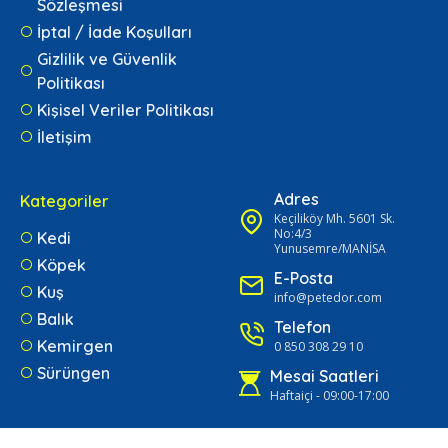
Sözleşmesi
İptal / İade Koşulları
Gizlilik ve Güvenlik
Politikası
Kişisel Veriler Politikası
İletişim
Adres
Kategoriler
Keçiliköy Mh. 5601 Sk.
No:4/3
Kedi
Yunusemre/MANİSA
Köpek
E-Posta
Kuş
info@petedor.com
Balık
Telefon
Kemirgen
0 850 308 29 10
Sürüngen
Mesai Saatleri
Haftaiçi - 09:00-17:00