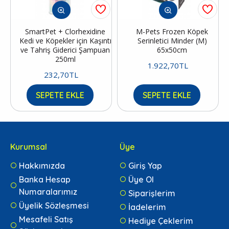
SmartPet + Clorhexidine
M-Pets Frozen Köpek
Kedi ve Köpekler için Kaşıntı
Serinletici Minder (M)
ve Tahriş Giderici Şampuan
65x50cm
250ml
1.922,70TL
232,70TL
SEPETE EKLE
SEPETE EKLE
Kurumsal
Üye
Hakkımızda
Giriş Yap
Banka Hesap
Üye Ol
Numaralarımız
Siparişlerim
Üyelik Sözleşmesi
İadelerim
Mesafeli Satış
Hediye Çeklerim