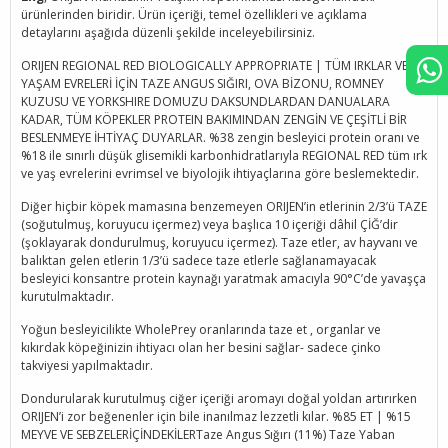
ürünlerinden biridir. Ürün içeriği, temel özellikleri ve açıklama
detaylarını aşağıda düzenli şekilde inceleyebilirsiniz.
ORIJEN REGIONAL RED BIOLOGICALLY APPROPRIATE | TÜM IRKLAR VE
YAŞAM EVRELERİ İÇİN TAZE ANGUS SIĞIRI, OVA BİZONU, ROMNEY
KUZUSU VE YORKSHIRE DOMUZU DAKSUNDLARDAN DANUALARA
KADAR, TÜM KÖPEKLER PROTEIN BAKIMINDAN ZENGİN VE ÇEŞİTLİ BİR
BESLENMEYE İHTİYAÇ DUYARLAR. %38 zengin besleyici protein oranı ve
%18 ile sınırlı düşük glisemikli karbonhidratlarıyla REGIONAL RED tüm ırk
ve yaş evrelerini evrimsel ve biyolojik ihtiyaçlarına göre beslemektedir.
Diğer hiçbir köpek mamasına benzemeyen ORIJEN’in etlerinin 2/3’ü TAZE
(soğutulmuş, koruyucu içermez) veya başlıca 10 içeriği dâhil ÇİĞ’dir
(şoklayarak dondurulmuş, koruyucu içermez). Taze etler, av hayvanı ve
balıktan gelen etlerin 1/3’ü sadece taze etlerle sağlanamayacak
besleyici konsantre protein kaynağı yaratmak amacıyla 90°C’de yavaşça
kurutulmaktadır.
Yoğun besleyicilikte WholePrey oranlarında taze et , organlar ve
kıkırdak köpeğinizin ihtiyacı olan her besini sağlar- sadece çinko
takviyesi yapılmaktadır.
Dondurularak kurutulmuş ciğer içeriği aromayı doğal yoldan artırırken
ORIJEN’i zor beğenenler için bile inanılmaz lezzetli kılar. %85 ET | %15
MEYVE VE SEBZELERİÇİNDEKİLERTaze Angus Sığırı (11%) Taze Yaban