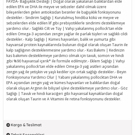
FAYDA- Bağışıklık Desteği | Doğal olarak yakalanan balıklardan elde
edilen EPA ve DHA ile meyve ve sebzeler dahil olmak üzere
bileşenlerden gelen antioksidan besinler ile bağışıklık fonksiyonunu
destekler.- Sindirim Sağlığı | Kurutulmuş hindiba kökü ve meyve ve
sebzelerden elde edilen lif gibi prebiyotiklerle sindirimi desteklemeye
yardımcı olur.- Sağlıklı Cilt ve Tüy | Vahşi yakalanmış pollock'tan elde
edilen Omega-3 açısından zengin yağlar ile parlak tüyleri ve sağlıklı cildi
destekler.- Kalp Sağlığı | Kümes hayvanları, balık ve yumurta gibi
hayvansal protein kaynaklarında bulunan doğal olarak oluşan Taurin ile
kalp sağlığının desteklenmesine yardımcı olur.- Kas Bakımı | Kedinizin
kas bakımını desteklemeye yardımcı olmak için tavuk, somon ve hindi
gibi %90 hayvansal içerik* ile formüle edilmiştir.- Eklem Sağlığı | Vahşi
yakalanmış pollock'tan elde edilen Omega-3 yağ asitleri açısından
zengin yağ ile yetişkin ve yaşlı kediler için ortak sağlığı destekler.- Beyin
Fonksiyonuna Yardımcı Olur | Yabani yakalanmış pollocktan DHA ve
EPA açısından zengin yağ ve kümes hayvanları ve balıklardan doğal
olarak oluşan Arginin ile bilişsel işlevi desteklemeye yardımcı olur.- Göz
Sağlığı | Tavuk ve hindi karaciğeri gibi hayvansal kaynaklardan doğal
olarak oluşan Taurin ve A Vitamini ile retina fonksiyonunu destekler.
Kargo & Teslimat
Taksit Seçenekleri