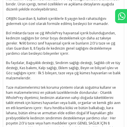
biridir. Ürün içeriği, temel özellikleri ve açıklama detaylarını aşağıda
düzenli şekilde inceleyebilirsiniz.
ORIJEN Guardian 8, kaliteli içeriklerle 8 yaygın kedi rahatsızlığını
gidermek için özel olarak formüle edilmiş besleyici bir mamadır.
Bol miktarda taze ve çiğ WholePrey hayvansal içerik bulunduğundan,
kedinizin sağlığını bir ömür boyu desteklemek için daha az takviye
gerekir. %90 birinci sınıf hayvansal içerik ve bunların 2/3'ü taze ve çiğ
olan Guardian 8, 8 fayda ile kedinizin genel sağlığını desteklemeye
yardımcı olan besleyici bileşenler içerir.
Bu faydalar, Bağışıklık desteği, Sindirim sağlığı desteği, Sağlıklı cilt ve tüy
desteği, Kas bakımı, Kalp sağlığı, Eklem sağlığı, Beyin ve bilişsel işlev ve
Göz sağlığını içerir.· İlk 5 bileşen, taze veya çiğ kümes hayvanları ve balık
malzemeleridir.
Taze malzemelerimiz tek koruma yöntemi olarak soğutma kullanır ve
ham malzemelerimiz en yüksek tazeliklerinde dondurulur.· Otantik
WholePrey diyetimiz, kedinizin atalarının vahşi doğada tükettiklerini
taklit etmek için kümes hayvanları veya balık, organlar ve kemik gibi avın
en etli kısımlarını içerir.· Kuru hindiba kökü ve bütün balkabağı, kara
lahana, bütün elma ve armuttan elde edilen doğal lif kaynakları gibi
prebiyotiklerle kedinizin sindirimini desteklemeye yardımcı olur.· Her
poşetin 2/3'ü taze veya ham maddeler içerir.GENEL SAĞLIK İÇİN 8