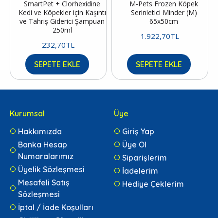
SmartPet + Clorhexidine
M-Pets Frozen Köpek
Kedi ve Köpekler için Kaşıntı
Serinletici Minder (M)
ve Tahriş Giderici Şampuan
65x50cm
250ml
1.922,70TL
232,70TL
SEPETE EKLE
SEPETE EKLE
Kurumsal
Üye
Hakkımızda
Giriş Yap
Banka Hesap
Üye Ol
Numaralarımız
Siparişlerim
Üyelik Sözleşmesi
İadelerim
Mesafeli Satış
Hediye Çeklerim
Sözleşmesi
İptal / İade Koşulları