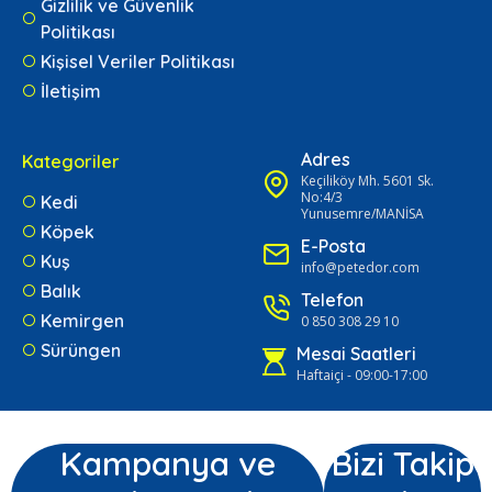
Gizlilik ve Güvenlik
Politikası
Kişisel Veriler Politikası
İletişim
Adres
Kategoriler
Keçiliköy Mh. 5601 Sk.
No:4/3
Kedi
Yunusemre/MANİSA
Köpek
E-Posta
Kuş
info@petedor.com
Balık
Telefon
Kemirgen
0 850 308 29 10
Sürüngen
Mesai Saatleri
Haftaiçi - 09:00-17:00
Kampanya ve
Bizi Takip