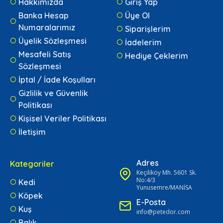
Hakkımızda
Giriş Yap
Banka Hesap
Üye Ol
Numaralarımız
Siparişlerim
Üyelik Sözleşmesi
İadelerim
Mesafeli Satış
Hediye Çeklerim
Sözleşmesi
İptal / İade Koşulları
Gizlilik ve Güvenlik
Politikası
Kişisel Veriler Politikası
İletişim
Adres
Kategoriler
Keçiliköy Mh. 5601 Sk.
No:4/3
Kedi
Yunusemre/MANİSA
Köpek
E-Posta
Kuş
info@petedor.com
Balık