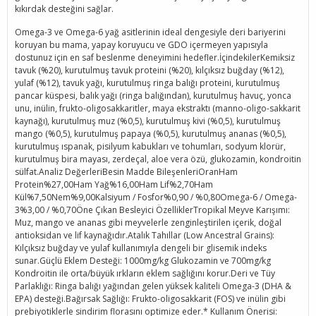
kıkırdak desteğini sağlar.
Omega-3 ve Omega-6 yağ asitlerinin ideal dengesiyle deri bariyerini
koruyan bu mama, yapay koruyucu ve GDO içermeyen yapısıyla
dostunuz için en saf beslenme deneyimini hedefler.İçindekilerKemiksiz
tavuk (%20), kurutulmuş tavuk proteini (%20), kılçıksız buğday (%12),
yulaf (%12), tavuk yağı, kurutulmuş ringa balığı proteini, kurutulmuş
pancar küspesi, balık yağı (ringa balığından), kurutulmuş havuç, yonca
unu, inülin, frukto-oligosakkaritler, maya ekstraktı (manno-oligo-sakkarit
kaynağı), kurutulmuş muz (%0,5), kurutulmuş kivi (%0,5), kurutulmuş
mango (%0,5), kurutulmuş papaya (%0,5), kurutulmuş ananas (%0,5),
kurutulmuş ıspanak, pisilyum kabukları ve tohumları, sodyum klorür,
kurutulmuş bira mayası, zerdeçal, aloe vera özü, glukozamin, kondroitin
sülfat.Analiz DeğerleriBesin Madde BileşenleriOranHam
Protein%27,00Ham Yağ%16,00Ham Lif%2,70Ham
Kül%7,50Nem%9,00Kalsiyum / Fosfor%0,90 / %0,80Omega-6 / Omega-
3%3,00 / %0,70Öne Çıkan Besleyici ÖzelliklerTropikal Meyve Karışımı:
Muz, mango ve ananas gibi meyvelerle zenginleştirilen içerik, doğal
antioksidan ve lif kaynağıdır.Atalık Tahıllar (Low Ancestral Grains):
Kılçıksız buğday ve yulaf kullanımıyla dengeli bir glisemik indeks
sunar.Güçlü Eklem Desteği: 1000mg/kg Glukozamin ve 700mg/kg
Kondroitin ile orta/büyük ırkların eklem sağlığını korur.Deri ve Tüy
Parlaklığı: Ringa balığı yağından gelen yüksek kaliteli Omega-3 (DHA &
EPA) desteği.Bağırsak Sağlığı: Frukto-oligosakkarit (FOS) ve inülin gibi
prebiyotiklerle sindirim florasını optimize eder.* Kullanım Önerisi: