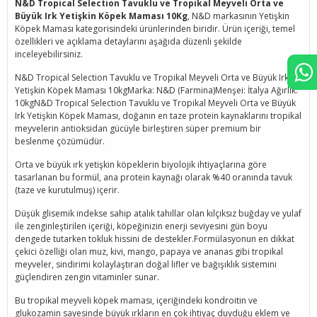
N&D Tropical Selection Tavuklu ve Tropikal Meyveli Orta ve
Büyük Irk Yetişkin Köpek Maması 10Kg
, N&D markasının Yetişkin
Köpek Maması kategorisindeki ürünlerinden biridir. Ürün içeriği, temel
özellikleri ve açıklama detaylarını aşağıda düzenli şekilde
inceleyebilirsiniz.
N&D Tropical Selection Tavuklu ve Tropikal Meyveli Orta ve Büyük Irk
Yetişkin Köpek Maması 10kgMarka: N&D (Farmina)Menşei: İtalya Ağırlık:
10kgN&D Tropical Selection Tavuklu ve Tropikal Meyveli Orta ve Büyük
Irk Yetişkin Köpek Maması, doğanın en taze protein kaynaklarını tropikal
meyvelerin antioksidan gücüyle birleştiren süper premium bir
beslenme çözümüdür.
Orta ve büyük ırk yetişkin köpeklerin biyolojik ihtiyaçlarına göre
tasarlanan bu formül, ana protein kaynağı olarak %40 oranında tavuk
(taze ve kurutulmuş) içerir.
Düşük glisemik indekse sahip atalık tahıllar olan kılçıksız buğday ve yulaf
ile zenginleştirilen içeriği, köpeğinizin enerji seviyesini gün boyu
dengede tutarken tokluk hissini de destekler.Formülasyonun en dikkat
çekici özelliği olan muz, kivi, mango, papaya ve ananas gibi tropikal
meyveler, sindirimi kolaylaştıran doğal lifler ve bağışıklık sistemini
güçlendiren zengin vitaminler sunar.
Bu tropikal meyveli köpek maması, içeriğindeki kondroitin ve
glukozamin sayesinde büyük ırkların en çok ihtiyaç duyduğu eklem ve