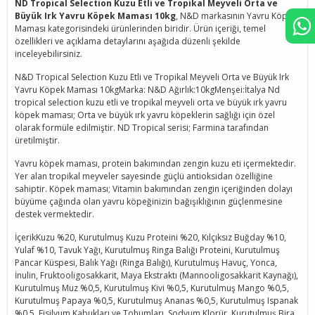
ND Tropical Selection Kuzu Etli ve Tropikal Meyveli Orta ve
Büyük Irk Yavru Köpek Maması 10kg
, N&D markasının Yavru Köpek
Maması kategorisindeki ürünlerinden biridir. Ürün içeriği, temel
özellikleri ve açıklama detaylarını aşağıda düzenli şekilde
inceleyebilirsiniz.
N&D Tropical Selection Kuzu Etli ve Tropikal Meyveli Orta ve Büyük Irk
Yavru Köpek Maması 10kgMarka: N&D Ağırlık:10kgMenşei:İtalya Nd
tropical selection kuzu etli ve tropikal meyveli orta ve büyük ırk yavru
köpek maması; Orta ve büyük ırk yavru köpeklerin sağlığı için özel
olarak formüle edilmiştir. ND Tropical serisi; Farmina tarafından
üretilmiştir.
Yavru köpek maması, protein bakımından zengin kuzu eti içermektedir.
Yer alan tropikal meyveler sayesinde güçlü antioksidan özelliğine
sahiptir. Köpek maması; Vitamin bakımından zengin içeriğinden dolayı
büyüme çağında olan yavru köpeğinizin bağışıklığının güçlenmesine
destek vermektedir.
İçerikKuzu %20, Kurutulmuş Kuzu Proteini %20, Kılçıksız Buğday %10,
Yulaf %10, Tavuk Yağı, Kurutulmuş Ringa Balığı Proteini, Kurutulmuş
Pancar Küspesi, Balık Yağı (Ringa Balığı), Kurutulmuş Havuç, Yonca,
İnulin, Fruktooligosakkarit, Maya Ekstraktı (Mannooligosakkarit Kaynağı),
Kurutulmuş Muz %0,5, Kurutulmuş Kivi %0,5, Kurutulmuş Mango %0,5,
Kurutulmuş Papaya %0,5, Kurutulmuş Ananas %0,5, Kurutulmuş Ispanak
%0,5, Fisilyum Kabukları ve Tohumları, Sodyum Klorür, Kurutulmuş Bira