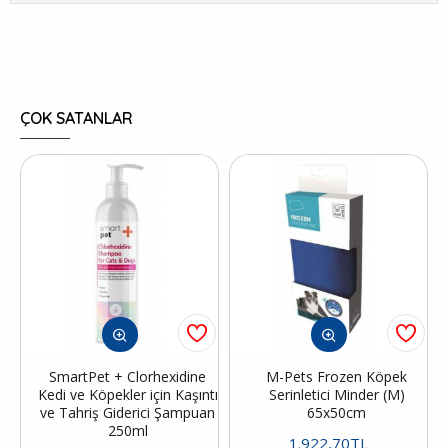
ÇOK SATANLAR
SmartPet + Clorhexidine
M-Pets Frozen Köpek
Kedi ve Köpekler için Kaşıntı
Serinletici Minder (M)
ve Tahriş Giderici Şampuan
65x50cm
250ml
1.922,70TL