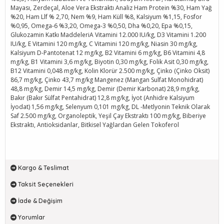
Mayası, Zerdeçal, Aloe Vera Ekstraktı Analiz Ham Protein %30, Ham Yağ
%20, Ham Llf % 2,70, Nem %9, Ham Küll %8, Kalsiyum %1,15, Fosfor
%0,95, Omega-6 %3,20, Omega-3 %0,50, Dha %0,20, Epa %0,15,
Glukozamin Katkı MaddeleriA Vitamini 12.000 IU/kg, D3 Vitamini 1.200
IU/kg, E Vitamini 120 mg/kg, C Vitamini 120 mg/kg, Niasin 30 mg/kg,
Kalsiyum D-Pantotenat 12 mg/kg, B2 Vitamini 6 mg/kg, B6 Vitamini 4,8
mg/kg, B1 Vitamini 3,6 mg/kg, Biyotin 0,30 mg/kg, Folik Asit 0,30 mg/kg,
B12 Vitamini 0,048 mg/kg, Kolin Klorür 2.500 mg/kg, Çinko (Çinko Oksit)
86,7 mg/kg, Çinko 43,7 mg/kg Mangenez (Mangan Sulfat Monohidrat)
48,8 mg/kg, Demir 14,5 mg/kg, Demir (Demir Karbonat) 28,9 mg/kg,
Bakır (Bakır Sülfat Pentahidrat) 12,8 mg/kg, İyot (Anhidre Kalsiyum
İyodat) 1,56 mg/kg, Selenyum 0,101 mg/kg, DL -Metlyonin Teknik Olarak
Saf 2.500 mg/kg, Organoleptik, Yeşil Çay Ekstraktı 100 mg/kg, Biberiye
Ekstraktı, Antioksidanlar, Bitkisel Yağlardan Gelen Tokoferol
Kargo & Teslimat
Taksit Seçenekleri
İade & Değişim
Yorumlar