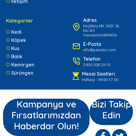
İletişim
Adres
Kategoriler
Keçiliköy Mh. 5601 Sk.
No:4/3
Kedi
Yunusemre/MANİSA
Köpek
E-Posta
Kuş
info@petedor.com
Balık
Telefon
Kemirgen
0 850 308 29 10
Sürüngen
Mesai Saatleri
Haftaiçi - 09:00-17:00
Kampanya ve
Bizi Takip
Fırsatlarımızdan
Edin
Haberdar Olun!