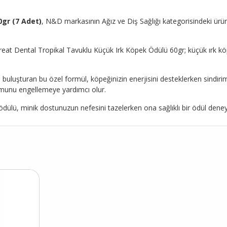
gr (7 Adet)
, N&D markasının Ağız ve Diş Sağlığı kategorisindeki ürünle
at Dental Tropikal Tavuklu Küçük Irk Köpek Ödülü 60gr; küçük ırk köpe
la buluşturan bu özel formül, köpeğinizin enerjisini desteklerken sindi
luşumunu engellemeye yardımcı olur.
k ödülü, minik dostunuzun nefesini tazelerken ona sağlıklı bir ödül dene