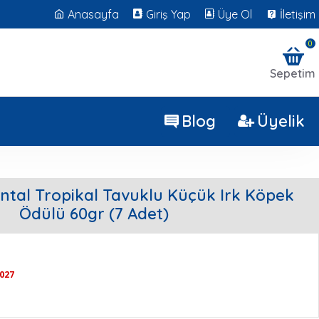
Anasayfa
Giriş Yap
Üye Ol
İletişim
0
Sepetim
Blog
Üyelik
ntal Tropikal Tavuklu Küçük Irk Köpek
Ödülü 60gr (7 Adet)
2027