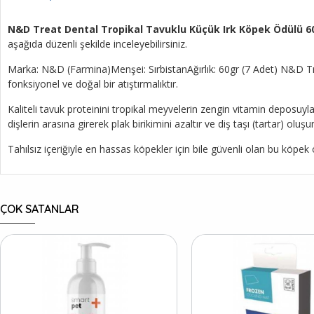
N&D Treat Dental Tropikal Tavuklu Küçük Irk Köpek Ödülü 60
aşağıda düzenli şekilde inceleyebilirsiniz.
Marka: N&D (Farmina)Menşei: SırbistanAğırlık: 60gr (7 Adet) N&D Tre
fonksiyonel ve doğal bir atıştırmalıktır.
Kaliteli tavuk proteinini tropikal meyvelerin zengin vitamin deposuy
dişlerin arasına girerek plak birikimini azaltır ve diş taşı (tartar) o
Tahılsız içeriğiyle en hassas köpekler için bile güvenli olan bu köpe
ÇOK SATANLAR