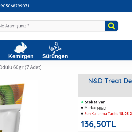
: +905068799031
dülü 60gr (7 Adet)
N&D Treat De
Stokta Var
N&D
Marka:
Son Kullanma Tarihi:
15.03.
136,50TL