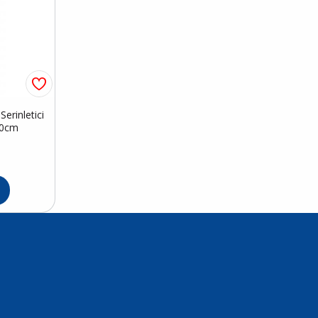
erinletici
50cm