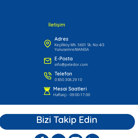
İletişim
Adres
Keçiliköy Mh. 5601 Sk. No:4/3
Yunusemre/MANİSA
E-Posta
info@petedor.com
Telefon
0 850 308 29 10
Mesai Saatleri
Haftaiçi - 09:00-17:00
Bizi Takip Edin