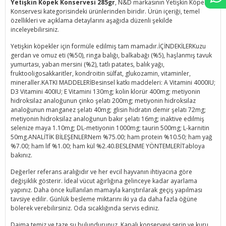
Yetişkin Köpek Konservesi 285gr
, N&D markasının Yetişkin Köpek
Konservesi kategorisindeki ürünlerinden biridir. Ürün içeriği, temel
özellikleri ve açıklama detaylarını aşağıda düzenli şekilde
inceleyebilirsiniz.
Yetişkin köpekler için formüle edilmiş tam mamadır.İÇİNDEKİLERKuzu
gerdan ve omuz eti (%50), ringa balığı, balkabağı (%5), haşlanmış tavuk
yumurtası, yaban mersini (%2), tatlı patates, balık yağı,
fruktooligosakkaritler, kondroitin sülfat, glukozamin, vitaminler,
mineraller.KATKI MADDELERİBesinsel katkı maddeleri: A Vitamini 4000IU;
D3 Vitamini 400IU; E Vitamini 130mg; kolin klorür 400mg; metiyonin
hidroksilaz analoğunun çinko şelatı 200mg; metiyonin hidroksilaz
analoğunun manganez şelatı 40mg; glisin hidratın demir şelatı 72mg;
metiyonin hidroksilaz analoğunun bakır şelatı 16mg; inaktive edilmiş
selenize maya 1.10mg; DL-metiyonin 1000mg; taurin 500mg; L-karnitin
50mg.ANALİTİK BİLEŞENLERNem %75.00; ham protein %10.50; ham yağ
%7.00; ham lif %1.00; ham kül %2.40.BESLENME YÖNTEMLERİTabloya
bakınız.
Değerler referans aralığıdır ve her evcil hayvanın ihtiyacına göre
değişiklik gösterir. İdeal vücut ağırlığına gelinceye kadar ayarlama
yapınız. Daha önce kullanılan mamayla karıştırılarak geçiş yapılması
tavsiye edilir. Günlük besleme miktarını iki ya da daha fazla öğüne
bölerek verebilirsiniz. Oda sıcaklığında servis ediniz.
Daima temiz ve taze su bulundurunuz. Kapalı konserveyi serin ve kuru