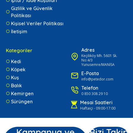
İptal / İade Koşulları
Gizlilik ve Güvenlik
Politikası
Kişisel Veriler Politikası
İletişim
Adres
Kategoriler
Keçiliköy Mh. 5601 Sk.
No:4/3
Kedi
Yunusemre/MANİSA
Köpek
E-Posta
Kuş
info@petedor.com
Balık
Telefon
Kemirgen
0 850 308 29 10
Sürüngen
Mesai Saatleri
Haftaiçi - 09:00-17:00
Kampanya ve
Bizi Takip