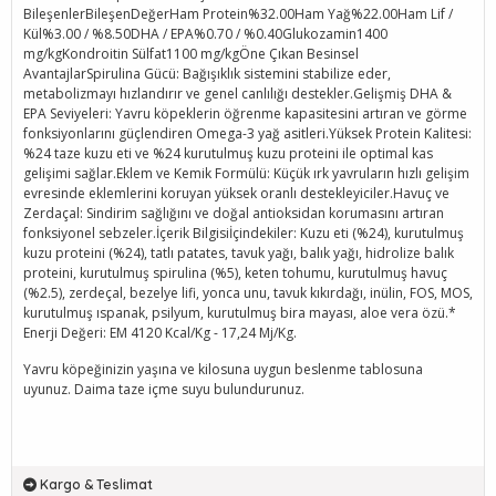
BileşenlerBileşenDeğerHam Protein%32.00Ham Yağ%22.00Ham Lif /
Kül%3.00 / %8.50DHA / EPA%0.70 / %0.40Glukozamin1400
mg/kgKondroitin Sülfat1100 mg/kgÖne Çıkan Besinsel
AvantajlarSpirulina Gücü: Bağışıklık sistemini stabilize eder,
metabolizmayı hızlandırır ve genel canlılığı destekler.Gelişmiş DHA &
EPA Seviyeleri: Yavru köpeklerin öğrenme kapasitesini artıran ve görme
fonksiyonlarını güçlendiren Omega-3 yağ asitleri.Yüksek Protein Kalitesi:
%24 taze kuzu eti ve %24 kurutulmuş kuzu proteini ile optimal kas
gelişimi sağlar.Eklem ve Kemik Formülü: Küçük ırk yavruların hızlı gelişim
evresinde eklemlerini koruyan yüksek oranlı destekleyiciler.Havuç ve
Zerdaçal: Sindirim sağlığını ve doğal antioksidan korumasını artıran
fonksiyonel sebzeler.İçerik Bilgisiİçindekiler: Kuzu eti (%24), kurutulmuş
kuzu proteini (%24), tatlı patates, tavuk yağı, balık yağı, hidrolize balık
proteini, kurutulmuş spirulina (%5), keten tohumu, kurutulmuş havuç
(%2.5), zerdeçal, bezelye lifi, yonca unu, tavuk kıkırdağı, inülin, FOS, MOS,
kurutulmuş ıspanak, psilyum, kurutulmuş bira mayası, aloe vera özü.*
Enerji Değeri: EM 4120 Kcal/Kg - 17,24 Mj/Kg.
Yavru köpeğinizin yaşına ve kilosuna uygun beslenme tablosuna
uyunuz. Daima taze içme suyu bulundurunuz.
Kargo & Teslimat