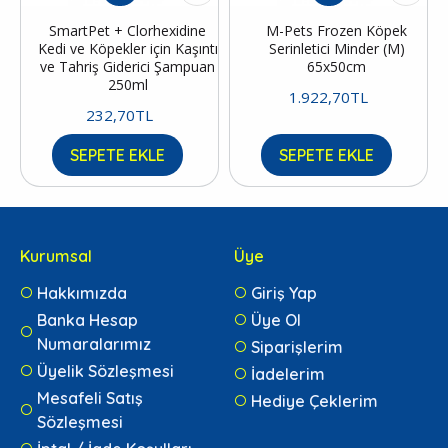
SmartPet + Clorhexidine
M-Pets Frozen Köpek
Kedi ve Köpekler için Kaşıntı
Serinletici Minder (M)
ve Tahriş Giderici Şampuan
65x50cm
250ml
1.922,70TL
232,70TL
SEPETE EKLE
SEPETE EKLE
Kurumsal
Üye
Hakkımızda
Giriş Yap
Banka Hesap
Üye Ol
Numaralarımız
Siparişlerim
Üyelik Sözleşmesi
İadelerim
Mesafeli Satış
Hediye Çeklerim
Sözleşmesi