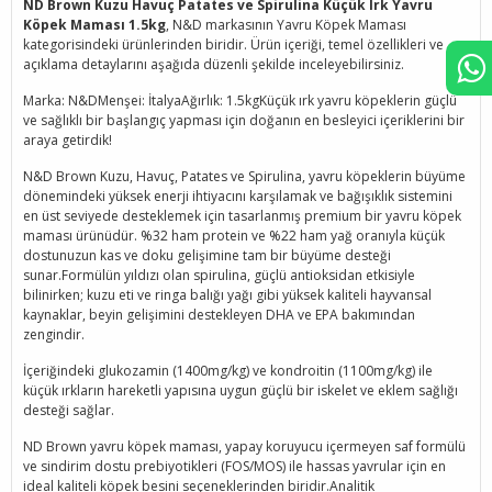
ND Brown Kuzu Havuç Patates ve Spirulina Küçük Irk Yavru
Köpek Maması 1.5kg
, N&D markasının Yavru Köpek Maması
kategorisindeki ürünlerinden biridir. Ürün içeriği, temel özellikleri ve
açıklama detaylarını aşağıda düzenli şekilde inceleyebilirsiniz.
Marka: N&DMenşei: İtalyaAğırlık: 1.5kgKüçük ırk yavru köpeklerin güçlü
ve sağlıklı bir başlangıç yapması için doğanın en besleyici içeriklerini bir
araya getirdik!
N&D Brown Kuzu, Havuç, Patates ve Spirulina, yavru köpeklerin büyüme
dönemindeki yüksek enerji ihtiyacını karşılamak ve bağışıklık sistemini
en üst seviyede desteklemek için tasarlanmış premium bir yavru köpek
maması ürünüdür. %32 ham protein ve %22 ham yağ oranıyla küçük
dostunuzun kas ve doku gelişimine tam bir büyüme desteği
sunar.Formülün yıldızı olan spirulina, güçlü antioksidan etkisiyle
bilinirken; kuzu eti ve ringa balığı yağı gibi yüksek kaliteli hayvansal
kaynaklar, beyin gelişimini destekleyen DHA ve EPA bakımından
zengindir.
İçeriğindeki glukozamin (1400mg/kg) ve kondroitin (1100mg/kg) ile
küçük ırkların hareketli yapısına uygun güçlü bir iskelet ve eklem sağlığı
desteği sağlar.
ND Brown yavru köpek maması, yapay koruyucu içermeyen saf formülü
ve sindirim dostu prebiyotikleri (FOS/MOS) ile hassas yavrular için en
ideal kaliteli köpek besini seçeneklerinden biridir.Analitik