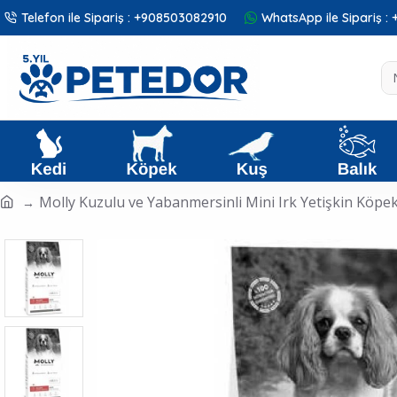
Telefon ile Sipariş : +908503082910
WhatsApp ile Sipariş 
Molly Kuzulu ve Yabanmersinli Mini Irk Yetişkin Köp