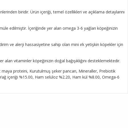
inden biridir. Ürün içeriği, temel özellikleri ve açıklama detaylarını
müle edilmiştir. İçeriğinde yer alan omega 3-6 yağları köpeğinizin
im ve alerji hassasiyetine sahip olan mini ırk yetişkin köpekler için
er alan vitaminler köpeğinizin doğal bağışıklığını desteklemektedir.
t maya proteini, Kurutulmuş şeker pancarı, Mineraller, Prebiotik
0, Yağ içeriği %15.00, Ham selüloz %2.20, Ham kül %8.00, Omega-6