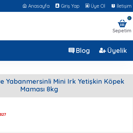
Anasayfa
Giriş Yap
Üye Ol
İletişim
0
Sepetim
Blog
Üyelik
e Yabanmersinli Mini Irk Yetişkin Köpek
Maması 8kg
2027