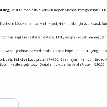
sı 8kg
, MOLLY markasının Yetişkin Köpek Maması kategorisindeki ürünler
yetişkin köpek maması; Mini ırk yetişkin köpekler için özel olarak for
in kas sağlığını desteklemektedir. Molly yetişkin köpek maması; Sindir
lizmaya sahip olmasına yardımcıdır. Yetişkin köpek maması; İçeriğinde y
avuk yağı, Hidrolize kuzu proteini %4.00, Bira mayası, Harnup, Nükleoti
silyum, Kadife çiçeği tozu, Doğal antioksidanlar AnalizProtein %30.0