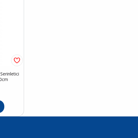
erinletici
50cm