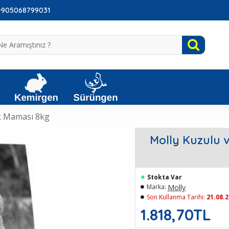
: +905068799031
ek Maması 8kg
Molly Kuzulu v
Stokta Var
Molly
Marka:
Son Kullanma Tarihi:
21.08.
1.818,70TL