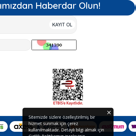
ımızdan Haberdar Olun!
KAYIT OL
Sitemizde sizlere özelleştirilmiş bir
hizmet sunmak için çerez
kullanılmaktadır. Detaylı bilgi almak için