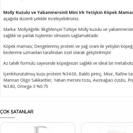
Molly Kuzulu ve Yabanmersinli Mini Irk Yetişkin Köpek Mama
aşağıda düzenli şekilde inceleyebilirsiniz.
Marka: MollyAğırlık: 8kgMenşei:Türkiye Molly kuzulu ve yabanmersinli 
sağlıklı ve parlak tüylerinin olmasını sağlamaktadır.
Köpek maması; Dengelenmiş protein ve yağ oranı ile yetişkin köpeğiniz
beslenme uzmanları tarafından özel olarak geliştirilmiştir.
Az tahıllı formülü sayesinde köpeğinizin sağlıklı ve ideal bir metabo
İçerikKurutulmuş kuzu proteini %34.00, Baldo pirinç, Mısır, Rafine t
Mannan Oligo Sakkaritler, Yaban mersini tozu, Avizeağacı özütü, Pi
%3.80, Omega-3 %0.75
ÇOK SATANLAR