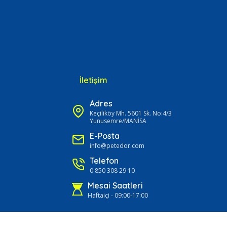
İletişim
Adres
Keçiliköy Mh. 5601 Sk. No:4/3
Yunusemre/MANİSA
E-Posta
info@petedor.com
Telefon
0 850 308 29 10
Mesai Saatleri
Haftaiçi - 09:00-17:00