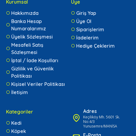
Kurumsal
Üye
Hakkımızda
Giriş Yap
Banka Hesap
Üye Ol
Numaralarımız
Siparişlerim
Üyelik Sözleşmesi
İadelerim
Mesafeli Satış
Hediye Çeklerim
Sözleşmesi
İptal / İade Koşulları
Gizlilik ve Güvenlik
Politikası
Kişisel Veriler Politikası
İletişim
Adres
Kategoriler
Keçiliköy Mh. 5601 Sk.
No:4/3
Kedi
Yunusemre/MANİSA
Köpek
E-Posta