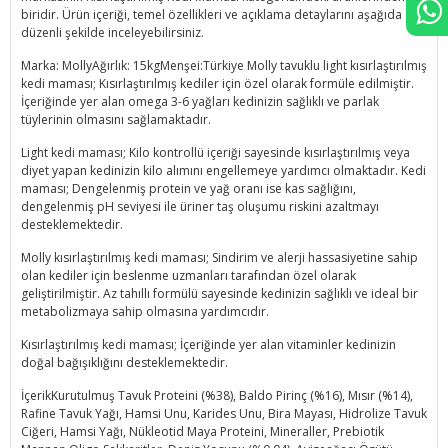
biridir. Ürün içeriği, temel özellikleri ve açıklama detaylarını aşağıda
düzenli şekilde inceleyebilirsiniz.
Marka: MollyAğırlık: 15kgMenşei:Türkiye Molly tavuklu light kısırlaştırılmış
kedi maması; Kısırlaştırılmış kediler için özel olarak formüle edilmiştir.
İçeriğinde yer alan omega 3-6 yağları kedinizin sağlıklı ve parlak
tüylerinin olmasını sağlamaktadır.
Light kedi maması; Kilo kontrollü içeriği sayesinde kısırlaştırılmış veya
diyet yapan kedinizin kilo alımını engellemeye yardımcı olmaktadır. Kedi
maması; Dengelenmiş protein ve yağ oranı ise kas sağlığını,
dengelenmiş pH seviyesi ile üriner taş oluşumu riskini azaltmayı
desteklemektedir.
Molly kısırlaştırılmış kedi maması; Sindirim ve alerji hassasiyetine sahip
olan kediler için beslenme uzmanları tarafından özel olarak
geliştirilmiştir. Az tahıllı formülü sayesinde kedinizin sağlıklı ve ideal bir
metabolizmaya sahip olmasına yardımcıdır.
Kısırlaştırılmış kedi maması; İçeriğinde yer alan vitaminler kedinizin
doğal bağışıklığını desteklemektedir.
İçerikKurutulmuş Tavuk Proteini (%38), Baldo Pirinç (%16), Mısır (%14),
Rafine Tavuk Yağı, Hamsi Unu, Karides Unu, Bira Mayası, Hidrolize Tavuk
Ciğeri, Hamsi Yağı, Nükleotid Maya Proteini, Mineraller, Prebiotik