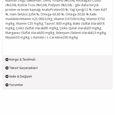
Mannan Oligo Sakkaritler, Deniz Yosunu (%0,04), Avizeağacı Özütü
(%0,04), Kızılcık Tozu (%0,04), Pisilyum (%0,04), - gibi daha birçok
protein ve besin kaynağı AnalizProtein30 %, Yağ İçeriği12 %, Ham Kül7
%, Ham Selüloz (Lif)4 %, Omega-63,60 %, Omega-30,65 % Katkı
maddeleriVitamin A25.000 IU/kg, Vitamin D31500 IU/kg, Vitamin E150
mg/kg, Vitamin C25 mg/kg, Taurin1.800 mg/kg, Bakır (sülfat olarak)18
mg/kg, Çinko (Sülfat olarak)95 mg/kg, Çinko (Şelat olarak)20 mg/kg,
Manganez (Sülfat olarak)30 mg/kg, Selenyum (Selenit olarak)0,3 mg/kg,
Niyasin50 mg/kg, L-Karnitin / L-Carnitine200 mg/kg
Kargo & Teslimat
Taksit Seçenekleri
İade & Değişim
Yorumlar