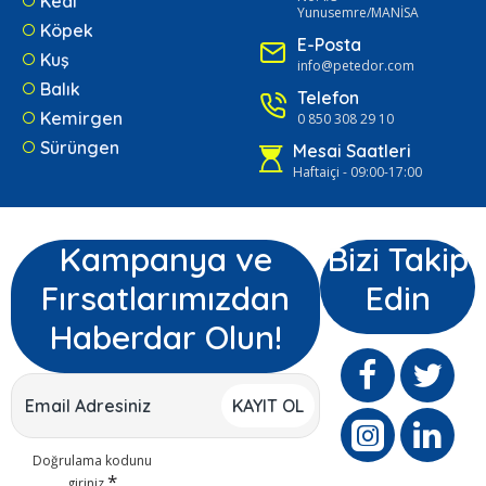
Kedi
Yunusemre/MANİSA
Köpek
E-Posta
Kuş
info@petedor.com
Balık
Telefon
Kemirgen
0 850 308 29 10
Sürüngen
Mesai Saatleri
Haftaiçi - 09:00-17:00
Kampanya ve
Bizi Takip
Fırsatlarımızdan
Edin
Haberdar Olun!
KAYIT OL
Doğrulama kodunu
giriniz