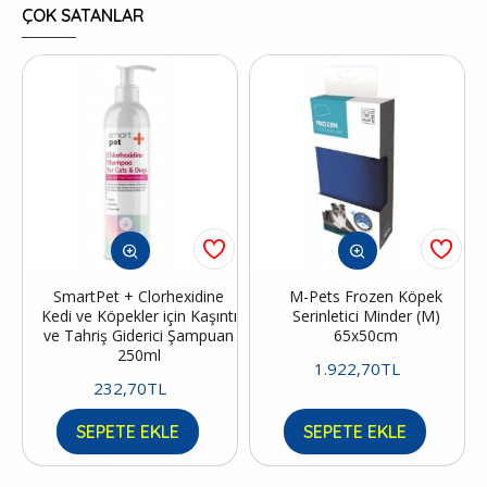
ÇOK SATANLAR
SmartPet + Clorhexidine
M-Pets Frozen Köpek
Kedi ve Köpekler için Kaşıntı
Serinletici Minder (M)
ve Tahriş Giderici Şampuan
65x50cm
250ml
1.922,70TL
232,70TL
SEPETE EKLE
SEPETE EKLE