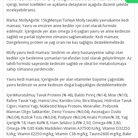
içeriği, temel özellikleri ve açıklama detaylarını aşağıda düzenli şekilde
inceleyebilirsiniz.
Marka: MollyAğırlık: 15kgMenşei:Türkiye Molly tavuklu yavru&anne kedi
maması; Yavru ve emziren anne kediler için özel olarak formüle
edilmiştir. İçeriğinde yer alan omega 3-6 yağları yavru ve anne kedinizin
sağlıklı ve parlak tüylerinin olmasını sağlamaktadır. Kedi maması;
Dengelenmiş protein ve yağ oranı ise kas sağlığını desteklemektedir.
Molly yavru kedi maması; Sindirim ve alerji hassasiyetine sahip olan
kediler için beslenme uzmanları tarafından özel olarak geliştirilmiştir. Az
tahıllı formülü sayesinde kedinizin sağlıklı ve ideal bir metabolizmaya
sahip olmasına yardımcıdır.
Yavru kedi maması; İçeriğinde yer alan vitaminler büyüme çağındaki
yavru kedinizin ve anne kedinizin doğal bağışıklığını desteklemektedir.
İçerikKurutulmuş Tavuk Proteini (% 46), Baldo Pirinç (%14), Mısır (%10),
Rafine Tavuk Yağı, Hamsi Unu, Karides Unu, Bira Mayası, Hidrolize Tavuk
Ciğeri, Hamsi Yağı, Nükleotid Maya Proteini, Mineraller, Prebiotik
Mannan Oligo Sakkaritler, Deniz Yosunu (%0,04), Avizeağacı Özütü
(%0,04), Kızılcık Tozu (%0,04), Pisilyum (%0,04) Analiz Protein% 38, Yağ
İçeriği% 18, Ham Kül% 8, Ham Selüloz (Lif)% 2,50, Omega-6% 3,80,
Omega-3% 0,85 Katkı Maddeleri Vitamin A37500 IU/kg, Vitamin D32250
IU/kg, Vitamin E2250 mg/kg, Vitamin C38 mg/kg, Taurin2600 mg/kg, Bakır