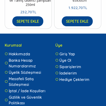
ve Tahriş Giderici Şampuan
65x50cm
250ml
1.922,70TL
232,70TL
SEPETE EKLE
SEPETE EKLE
Kurumsal
Üye
Hakkımızda
Giriş Yap
Banka Hesap
Üye Ol
Numaralarımız
Siparişlerim
Üyelik Sözleşmesi
İadelerim
Mesafeli Satış
Hediye Çeklerim
Sözleşmesi
İptal / İade Koşulları
Gizlilik ve Güvenlik
Politikası