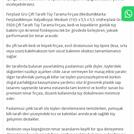
inceleyebilirsiniz.
Ferplast Gro Çift Taraflı Tüy Tarama Fırçası (Medium)Marka:
FerplastMenşei: İtalyaBoyut: Medium (19,5 x 5,5 x 5,5 cm)Ferplast Gro
5926 Çift Taraflı Tüy Tarama Fırçası, kedi ve köpeklerin günlük tüy
bakımı için iki temel fonksiyonu tek bir gövdede birleştiren, yüksek
performanslı bir tımar aracıdır.
Bu çift taraflı kedi ve köpek fırçası, evcil dostunuzun tüy tipine (kısa, orta
veya uzun) bakılmaksızın tüm vücut bakımını eksiksiz tamamlamanızı
sağlar.
Bir tarafında bulunan yuvarlatılmış paslanmaz çelik dişler, tüylerdeki
düğümleri nazikçe açarken cilde zarar vermeyen bir masaj etkisi yaratır;
diğer tarafındaki yumuşak kıllar ise tüyleri pürüzsüzleştirerek kürkün
doğal parlaklığına kavuşmasına yardımcı olur.Ergonomik plastik sap
tasarımı sayesinde tarama esnasında tam kontrol ve konfor sunan bu
premium tımar fırçası, düzenli kullanımda tüy dökülmesini minimize
eder.
Paslanmaz çelik tarafı ölü tüyleri derinlemesine temizlerken, yumuşak
kıllı tarafı deri yüzeyindeki toz ve kalıntıları arındırarak sağlıklı tüy
gelişimini destekler.
Kedinizin veya köpeğinizin tımar seanslarını keyifli bir spa deneyimine