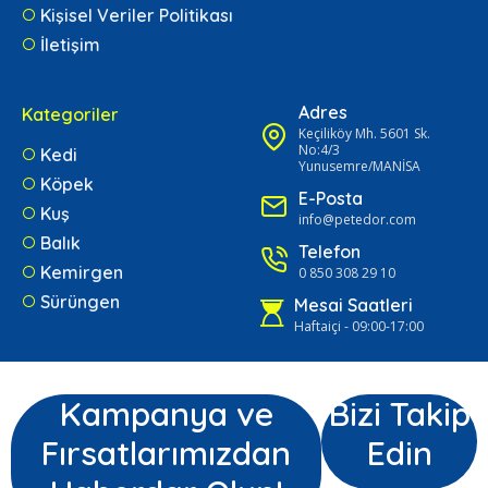
Kişisel Veriler Politikası
İletişim
Adres
Kategoriler
Keçiliköy Mh. 5601 Sk.
No:4/3
Kedi
Yunusemre/MANİSA
Köpek
E-Posta
Kuş
info@petedor.com
Balık
Telefon
Kemirgen
0 850 308 29 10
Sürüngen
Mesai Saatleri
Haftaiçi - 09:00-17:00
Kampanya ve
Bizi Takip
Fırsatlarımızdan
Edin