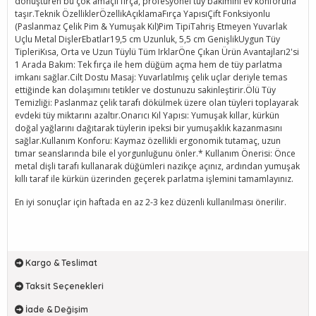
dönüştüren bu çok amaçlı fırça, profesyonel tüy bakımını ev konforuna
taşır.Teknik ÖzelliklerÖzellikAçıklamaFırça YapısıÇift Fonksiyonlu
(Paslanmaz Çelik Pim & Yumuşak Kıl)Pim TipiTahriş Etmeyen Yuvarlak
Uçlu Metal DişlerEbatlar19,5 cm Uzunluk, 5,5 cm GenişlikUygun Tüy
TipleriKısa, Orta ve Uzun Tüylü Tüm IrklarÖne Çıkan Ürün Avantajları2'si
1 Arada Bakım: Tek fırça ile hem düğüm açma hem de tüy parlatma
imkanı sağlar.Cilt Dostu Masaj: Yuvarlatılmış çelik uçlar deriyle temas
ettiğinde kan dolaşımını tetikler ve dostunuzu sakinleştirir.Ölü Tüy
Temizliği: Paslanmaz çelik tarafı dökülmek üzere olan tüyleri toplayarak
evdeki tüy miktarını azaltır.Onarıcı Kıl Yapısı: Yumuşak kıllar, kürkün
doğal yağlarını dağıtarak tüylerin ipeksi bir yumuşaklık kazanmasını
sağlar.Kullanım Konforu: Kaymaz özellikli ergonomik tutamaç, uzun
tımar seanslarında bile el yorgunluğunu önler.* Kullanım Önerisi: Önce
metal dişli tarafı kullanarak düğümleri nazikçe açınız, ardından yumuşak
kıllı taraf ile kürkün üzerinden geçerek parlatma işlemini tamamlayınız.
En iyi sonuçlar için haftada en az 2-3 kez düzenli kullanılması önerilir.
Kargo & Teslimat
Taksit Seçenekleri
İade & Değişim