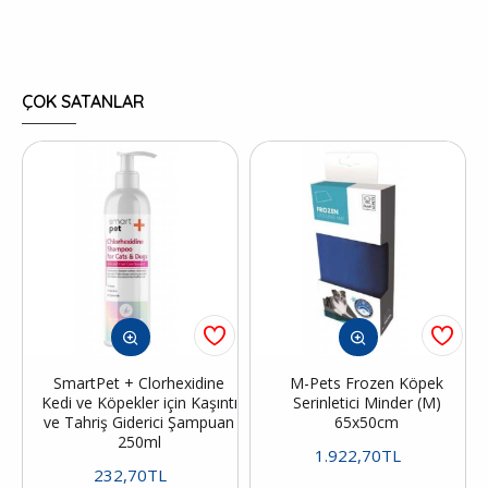
ÇOK SATANLAR
SmartPet + Clorhexidine
M-Pets Frozen Köpek
Kedi ve Köpekler için Kaşıntı
Serinletici Minder (M)
ve Tahriş Giderici Şampuan
65x50cm
250ml
1.922,70TL
232,70TL