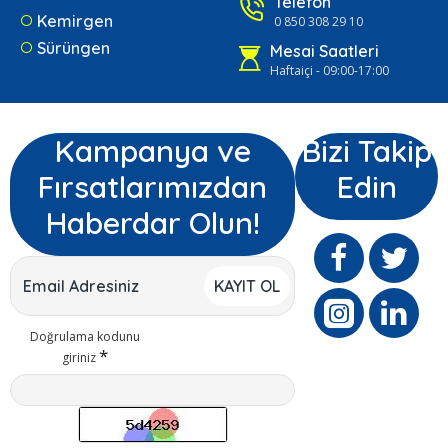
Telefon
Kemirgen
0 850 308 29 10
Sürüngen
Mesai Saatleri
Haftaiçi - 09:00-17:00
Kampanya ve
Bizi Takip
Fırsatlarımızdan
Edin
Haberdar Olun!
KAYIT OL
Doğrulama kodunu
giriniz