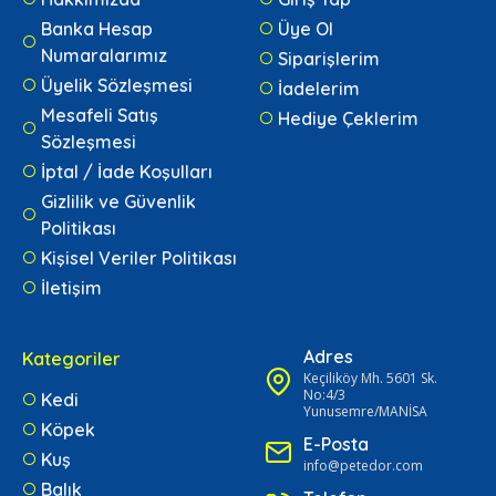
Banka Hesap
Üye Ol
Numaralarımız
Siparişlerim
Üyelik Sözleşmesi
İadelerim
Mesafeli Satış
Hediye Çeklerim
Sözleşmesi
İptal / İade Koşulları
Gizlilik ve Güvenlik
Politikası
Kişisel Veriler Politikası
İletişim
Adres
Kategoriler
Keçiliköy Mh. 5601 Sk.
No:4/3
Kedi
Yunusemre/MANİSA
Köpek
E-Posta
Kuş
info@petedor.com
Balık