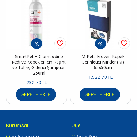
SmartPet + Clorhexidine
M-Pets Frozen Köpek
Kedi ve Köpekler için Kaşıntı
Serinletici Minder (M)
ve Tahriş Giderici Şampuan
65x50cm
250ml
1.922,70TL
232,70TL
SEPETE EKLE
SEPETE EKLE
Kurumsal
Üye
Hakkımızda
Giriş Yap