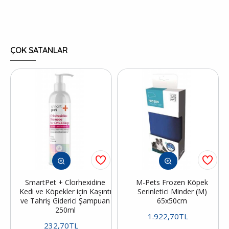
ÇOK SATANLAR
SmartPet + Clorhexidine
M-Pets Frozen Köpek
Kedi ve Köpekler için Kaşıntı
Serinletici Minder (M)
ve Tahriş Giderici Şampuan
65x50cm
250ml
1.922,70TL
232,70TL