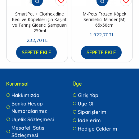
SmartPet + Clorhexidine
M-Pets Frozen Köpek
Kedi ve Köpekler için Kaşıntı
Serinletici Minder (M)
ve Tahriş Giderici Şampuan
65x50cm
250ml
1.922,70TL
232,70TL
SEPETE EKLE
SEPETE EKLE
Kurumsal
Üye
Hakkımızda
Giriş Yap
Banka Hesap
Üye Ol
Numaralarımız
Siparişlerim
Üyelik Sözleşmesi
İadelerim
Mesafeli Satış
Hediye Çeklerim
Sözleşmesi