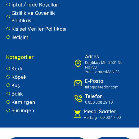
İptal / İade Koşulları
Gizlilik ve Güvenlik
Politikası
Kişisel Veriler Politikası
İletişim
Adres
Kategoriler
Keçiliköy Mh. 5601 Sk.
No:4/3
Kedi
Yunusemre/MANİSA
Köpek
E-Posta
Kuş
info@petedor.com
Balık
Telefon
Kemirgen
0 850 308 29 10
Sürüngen
Mesai Saatleri
Haftaiçi - 09:00-17:00