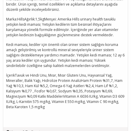
biridir. Ürün içeriği, temel özellikleri ve açıklama detaylarını aşağıda
düzenli şekilde inceleyebilirsiniz.
Marka:HillsAğırlık:1,5kgMenşei: Amerika Hills urinary health tavuklu
yetişkin kedi maması; Yetişkin kedilerin tüm besinsel ihtiyaçlarını
karşılamaya yönelik formüle edilmiştir. İçeriğinde yer alan vitaminler
yetişkin kedinizin bağışıklığının güçlenmesine destek vermektedir.
Kedi maması, kediler için önemli olan üriner sistem sağlığını koruma
amaçlı geliştirilmiş ve kontrollü mineral seviyeleriyle üriner sistem
sağlığını desteklemeye yardımcı mamadır. Yetişkin kedi maması; 12 ay 6
yaş arası kediler için uygundur. Yetişkin kedi maması; Yüksek
sindirilebilir özelliğine sahip kaliteli malzemelerden üretilmiştir.
İçerikTavuk ve Hindi Unu, Mısır, Mısır Gluteni Unu, Hayvansal Yağ,
Mineraller, Balık Yağı, Hidrolize Protein AnalizHam Protein %31,7, Ham
Yağ %10,3, Ham Kül %5,2, Omega-6 Yağ Asitleri %2,4, Ham Lif %1,2,
Kalsiyum %0,77 , Fosfor %0,67, Sodyum %0,35, Potasyum %0,69,
Magnezyum %0,09 Katkı MaddeleriVitamin A 6036 IU/kg, Vitamin D3 609
IU/kg, L-Karnitin 575 mg/kg, Vitamin E 550 mg/kg, Vitamin C 90 mg/kg,
Beta Karoten 1,5 mg/kg