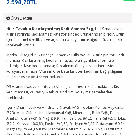
2.598,70TL
Ürün Detayı
Hills Tavuklu Kısırlaştırılmış Kedi Maması 3kg
, HILLS markasının
Kısırlaştırılmış Kedi Maması kategorisindeki ürünlerinden biridir. Ürün
içeriği, temel özellikleri ve açıklama detaylarını aşağıda düzenli şekilde
inceleyebilirsiniz.
Marka:HillsAğırlık:3kgMenşei: Amerika Hills tavuklu kısırlaştırılmış kedi
maması; Kısırlaştırılmış kedilerin ihtiyacı olan içeriklerle formüle
edilmiştir. Kısır kedi maması; Kilo alımını önleyen ve üriner sistemi
koruyan, mamadır. Vitamin C ve beta karoten kedinizin bağışıklığının
güçlenmesine destek vermektedir.
D3 vitamini kas ve kemik yapısının güçlenmesini sağlamaktadır. Kısır
kedi maması, kalitesi yüksek ve sindirimi kolay malzemelerden
üretilmiştir.
İçerik Mısır, Tavuk ve Hindi Unu (Tavuk %15, Toplam Kümes Hayvanları
%23), Mısır Glüten Unu, Hayvansal Yağ, Mineraller, Balık Yağı, Dijest
Analiz Protein %31,9, Yağ %9,9, Ham Selüloz %1,2, Ham Kül %5,5, L-Lizin
%2,2, Kalsiyum %0,83, Fosfor %0,69, Sodyum %0,37, Potasyum %0,74,
Magnezyum %0,09 Katkı MaddeleriA Vitamini 7.075 IU/kg, D3 Vitamini
638 IU/kg, E Vitamini 500 mg/kg, C Vitamini 85 mg/kg, Beta-Karoten 1,5