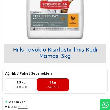
Hills Tavuklu Kısırlaştırılmış Kedi
Maması 3kg
Ağırlık / Paket Seçenekleri
1,5 kg
3 kg
1.480,70TL
2.598,70TL
Stokta Var
HILLS
Marka: