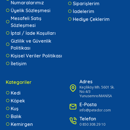
Numaralarımız
Siparişlerim
Üyelik Sözleşmesi
İadelerim
Mesafeli Satış
Hediye Çeklerim
Sözleşmesi
İptal / İade Koşulları
Gizlilik ve Güvenlik
Politikası
Kişisel Veriler Politikası
İletişim
Adres
Kategoriler
Keçiliköy Mh. 5601 Sk.
No:4/3
Kedi
Yunusemre/MANİSA
Köpek
E-Posta
Kuş
info@petedor.com
Balık
Telefon
Kemirgen
0 850 308 29 10