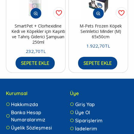
SmartPet + Clorhexidine
M-Pets Frozen Köpek
Kedi ve Köpekler için Kaşıntı
Serinletici Minder (M)
ve Tahriş Giderici Şampuan
65x50cm
250ml
1.922,70TL
232,70TL
SEPETE EKLE
SEPETE EKLE
Kurumsal
Üye
Hakkımızda
Giriş Yap
Banka Hesap
Üye Ol
Numaralarımız
Siparişlerim
Üyelik Sözleşmesi
İadelerim