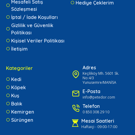
Mesafeli Satış
Hediye Çeklerim
Sözleşmesi
İptal / İade Koşulları
Gizlilik ve Güvenlik
Politikası
Kişisel Veriler Politikası
İletişim
Adres
Kategoriler
Keçiliköy Mh. 5601 Sk.
No:4/3
Kedi
Yunusemre/MANİSA
Köpek
E-Posta
Kuş
info@petedor.com
Balık
Telefon
Kemirgen
0 850 308 29 10
Sürüngen
Mesai Saatleri
Haftaiçi - 09:00-17:00