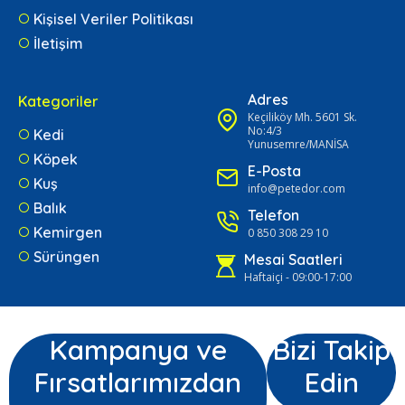
Kişisel Veriler Politikası
İletişim
Adres
Kategoriler
Keçiliköy Mh. 5601 Sk.
No:4/3
Kedi
Yunusemre/MANİSA
Köpek
E-Posta
Kuş
info@petedor.com
Balık
Telefon
Kemirgen
0 850 308 29 10
Sürüngen
Mesai Saatleri
Haftaiçi - 09:00-17:00
Kampanya ve
Bizi Takip
Fırsatlarımızdan
Edin