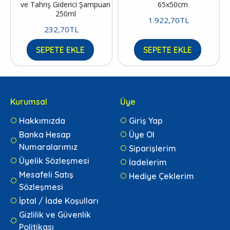
ve Tahriş Giderici Şampuan
65x50cm
250ml
1.922,70TL
232,70TL
SEPETE EKLE
SEPETE EKLE
Kurumsal
Üye
Hakkımızda
Giriş Yap
Banka Hesap
Üye Ol
Numaralarımız
Siparişlerim
Üyelik Sözleşmesi
İadelerim
Mesafeli Satış
Hediye Çeklerim
Sözleşmesi
İptal / İade Koşulları
Gizlilik ve Güvenlik
Politikası