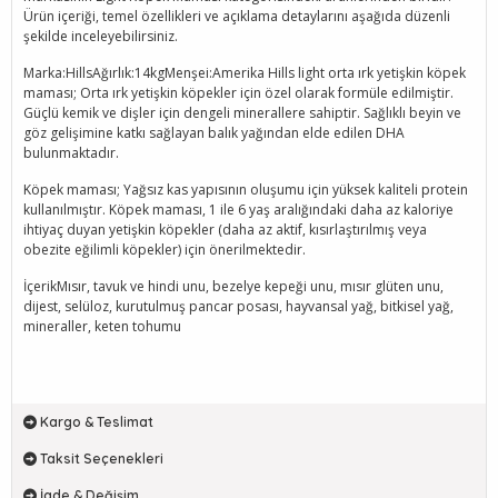
Ürün içeriği, temel özellikleri ve açıklama detaylarını aşağıda düzenli
şekilde inceleyebilirsiniz.
Marka:HillsAğırlık:14kgMenşei:Amerika Hills light orta ırk yetişkin köpek
maması; Orta ırk yetişkin köpekler için özel olarak formüle edilmiştir.
Güçlü kemik ve dişler için dengeli minerallere sahiptir. Sağlıklı beyin ve
göz gelişimine katkı sağlayan balık yağından elde edilen DHA
bulunmaktadır.
Köpek maması; Yağsız kas yapısının oluşumu için yüksek kaliteli protein
kullanılmıştır. Köpek maması, 1 ile 6 yaş aralığındaki daha az kaloriye
ihtiyaç duyan yetişkin köpekler (daha az aktif, kısırlaştırılmış veya
obezite eğilimli köpekler) için önerilmektedir.
İçerikMısır, tavuk ve hindi unu, bezelye kepeği unu, mısır glüten unu,
dijest, selüloz, kurutulmuş pancar posası, hayvansal yağ, bitkisel yağ,
mineraller, keten tohumu
Kargo & Teslimat
Taksit Seçenekleri
İade & Değişim