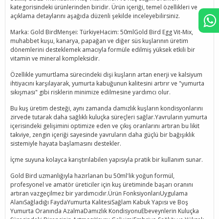
kategorisindeki ürünlerinden biridir. Ürün içeriği, temel özellikleri ve
açıklama detaylarını aşağıda düzenli şekilde inceleyebilirsiniz.
Marka: Gold BirdMenşei: TürkiyeHacim: 50mlGold Bird Egg Vit-Mix,
muhabbet kuşu, kanarya, papağan ve diğer süs kuşlarının üretim
dönemlerini desteklemek amacıyla formüle edilmiş yüksek etkili bir
vitamin ve mineral kompleksidir.
Özellikle yumurtlama sürecindeki dişi kuşların artan enerji ve kalsiyum
ihtiyacını karşılayarak, yumurta kabuğunun kalitesini artırır ve "yumurta
sıkışması" gibi risklerin minimize edilmesine yardımcı olur.
Bu kuş üretim desteği, aynı zamanda damızlık kuşların kondisyonlarını
zirvede tutarak daha sağlıklı kuluçka süreçleri sağlar.Yavruların yumurta
içerisindeki gelişimini optimize eden ve çıkış oranlarını artıran bu likit
takviye, zengin içeriği sayesinde yavruların daha güçlü bir bağışıklık
sistemiyle hayata başlamasını destekler.
İçme suyuna kolayca karıştırılabilen yapısıyla pratik bir kullanım sunar.
Gold Bird uzmanlığıyla hazırlanan bu 50ml'lik yoğun formül,
profesyonel ve amatör üreticiler için kuş üretiminde başarı oranını
artıran vazgeçilmez bir yardımcıdır.Ürün FonksiyonlarıUygulama
AlanıSağladığı FaydaYumurta KalitesiSağlam Kabuk Yapısı ve Boş
Yumurta Oranında AzalmaDamızlık KondisyonuEbeveynlerin Kuluçka