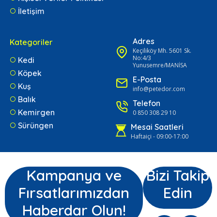
İletişim
Adres
Kategoriler
Keçiliköy Mh. 5601 Sk.
No:4/3
Kedi
Yunusemre/MANİSA
Köpek
E-Posta
Kuş
info@petedor.com
Balık
Telefon
Kemirgen
0 850 308 29 10
Sürüngen
Mesai Saatleri
Haftaiçi - 09:00-17:00
Kampanya ve
Bizi Takip
Fırsatlarımızdan
Edin
Haberdar Olun!