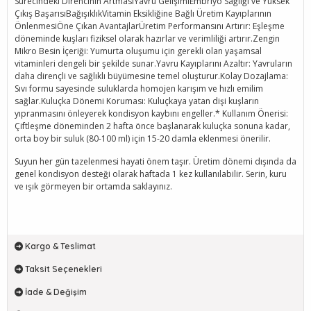
Sürecindeki Direncinin ArtmasıYavru GelişimiEmbriyo Sağlığı ve Yüksek
Çıkış BaşarısıBağışıklıkVitamin Eksikliğine Bağlı Üretim Kayıplarının
ÖnlenmesiÖne Çıkan AvantajlarÜretim Performansını Artırır: Eşleşme
döneminde kuşları fiziksel olarak hazırlar ve verimliliği artırır.Zengin
Mikro Besin İçeriği: Yumurta oluşumu için gerekli olan yaşamsal
vitaminleri dengeli bir şekilde sunar.Yavru Kayıplarını Azaltır: Yavruların
daha dirençli ve sağlıklı büyümesine temel oluşturur.Kolay Dozajlama:
Sıvı formu sayesinde suluklarda homojen karışım ve hızlı emilim
sağlar.Kuluçka Dönemi Koruması: Kuluçkaya yatan dişi kuşların
yıpranmasını önleyerek kondisyon kaybını engeller.* Kullanım Önerisi:
Çiftleşme döneminden 2 hafta önce başlanarak kuluçka sonuna kadar,
orta boy bir suluk (80-100 ml) için 15-20 damla eklenmesi önerilir.
Suyun her gün tazelenmesi hayati önem taşır. Üretim dönemi dışında da
genel kondisyon desteği olarak haftada 1 kez kullanılabilir. Serin, kuru
ve ışık görmeyen bir ortamda saklayınız.
Kargo & Teslimat
Taksit Seçenekleri
İade & Değişim