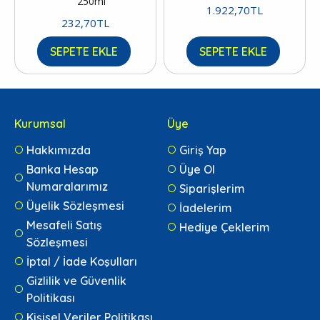
250ml
1.922,70TL
232,70TL
SEPETE EKLE
SEPETE EKLE
Kurumsal
Üye
Hakkımızda
Giriş Yap
Banka Hesap
Üye Ol
Numaralarımız
Siparişlerim
Üyelik Sözleşmesi
İadelerim
Mesafeli Satış
Hediye Çeklerim
Sözleşmesi
İptal / İade Koşulları
Gizlilik ve Güvenlik
Politikası
Kişisel Veriler Politikası