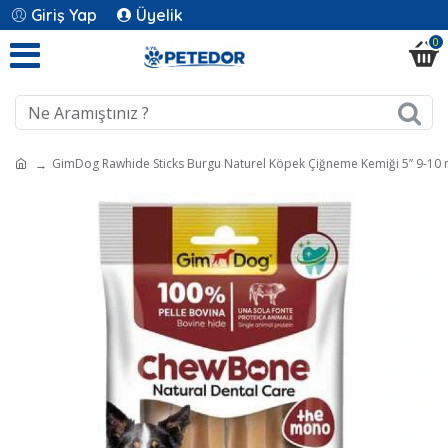
Giriş Yap
Üyelik
0
GimDog Rawhide Sticks Burgu Naturel Köpek Çiğneme Kemiği 5’’ 9-10