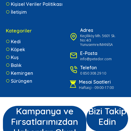
Kişisel Veriler Politikası
İletişim
Adres
Kategoriler
Keçiliköy Mh. 5601 Sk.
No:4/3
Kedi
Yunusemre/MANİSA
Köpek
E-Posta
Kuş
info@petedor.com
Balık
Telefon
Kemirgen
0 850 308 29 10
Sürüngen
Mesai Saatleri
Haftaiçi - 09:00-17:00
Kampanya ve
Bizi Takip
Fırsatlarımızdan
Edin