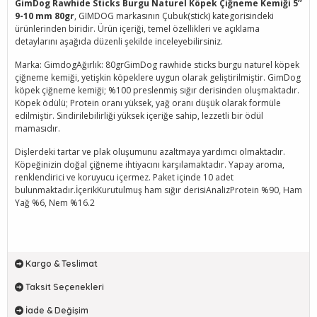
GimDog Rawhide Sticks Burgu Naturel Köpek Çiğneme Kemiği 5’’
9-10 mm 80gr
, GIMDOG markasının Çubuk(stick) kategorisindeki
ürünlerinden biridir. Ürün içeriği, temel özellikleri ve açıklama
detaylarını aşağıda düzenli şekilde inceleyebilirsiniz.
Marka: GimdogAğırlık: 80grGimDog rawhide sticks burgu naturel köpek
çiğneme kemiği, yetişkin köpeklere uygun olarak geliştirilmiştir. GimDog
köpek çiğneme kemiği; %100 preslenmiş sığır derisinden oluşmaktadır.
Köpek ödülü; Protein oranı yüksek, yağ oranı düşük olarak formüle
edilmiştir. Sindirilebilirliği yüksek içeriğe sahip, lezzetli bir ödül
mamasıdır.
Dişlerdeki tartar ve plak oluşumunu azaltmaya yardımcı olmaktadır.
Köpeğinizin doğal çiğneme ihtiyacını karşılamaktadır. Yapay aroma,
renklendirici ve koruyucu içermez. Paket içinde 10 adet
bulunmaktadır.İçerikKurutulmuş ham sığır derisiAnalizProtein %90, Ham
Yağ %6, Nem %16.2
Kargo & Teslimat
Taksit Seçenekleri
İade & Değişim