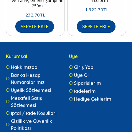
ve Tahriş Giderici Şampuan
65x50cm
250ml
1.922,70TL
232,70TL
SEPETE EKLE
SEPETE EKLE
Kurumsal
Üye
Hakkımızda
Giriş Yap
Banka Hesap
Üye Ol
Numaralarımız
Siparişlerim
Üyelik Sözleşmesi
İadelerim
Mesafeli Satış
Hediye Çeklerim
Sözleşmesi
İptal / İade Koşulları
Gizlilik ve Güvenlik
Politikası