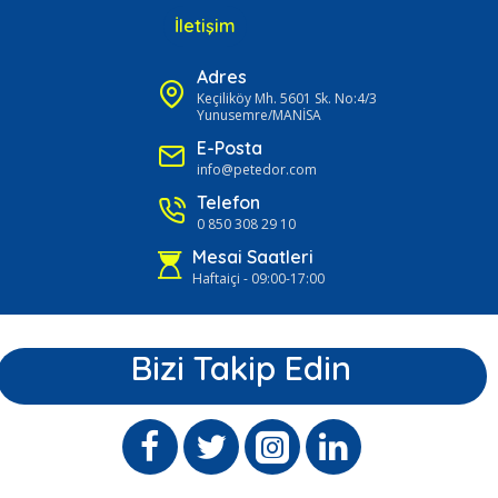
İletişim
Adres
Keçiliköy Mh. 5601 Sk. No:4/3
Yunusemre/MANİSA
E-Posta
info@petedor.com
Telefon
0 850 308 29 10
Mesai Saatleri
Haftaiçi - 09:00-17:00
Bizi Takip Edin