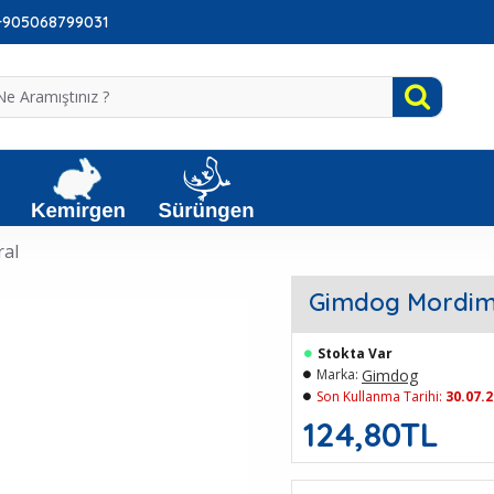
: +905068799031
ral
Gimdog Mordimi
Stokta Var
Gimdog
Marka:
Son Kullanma Tarihi:
30.07.
124,80TL