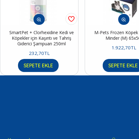
SmartPet + Clorhexidine Kedi ve
M-Pets Frozen Köpek S
Köpekler için Kaşıntı ve Tahriş
Minder (M) 65x
Giderici Şampuan 250ml
1.922,70TL
232,70TL
SEPETE EKLE
SEPETE EKLE