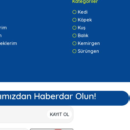
Kategoriler
Kedi
Köpek
erim
Kuş
m
Balık
eklerim
Kemirgen
Sürüngen
ımızdan Haberdar Olun!
KAYIT OL