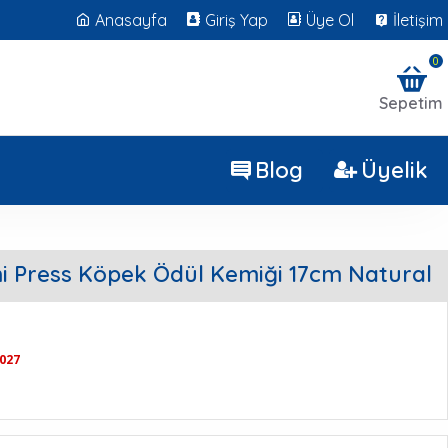
Anasayfa
Giriş Yap
Üye Ol
İletişim
0
Sepetim
Blog
Üyelik
 Press Köpek Ödül Kemiği 17cm Natural
2027