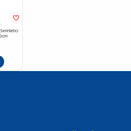
erinletici
50cm