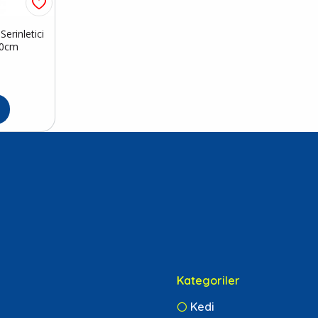
erinletici
50cm
Kategoriler
Kedi