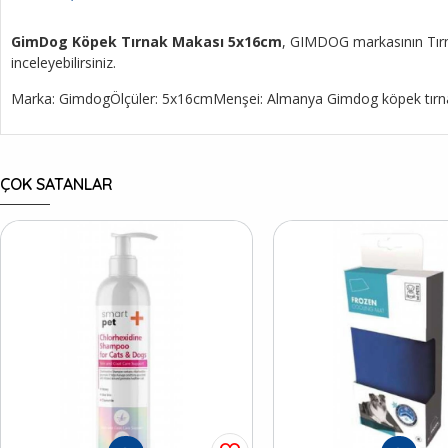
GimDog Köpek Tırnak Makası 5x16cm
, GIMDOG markasının Tırnak
inceleyebilirsiniz.
Marka: GimdogÖlçüler: 5x16cmMenşei: Almanya Gimdog köpek tırnak ma
ÇOK SATANLAR