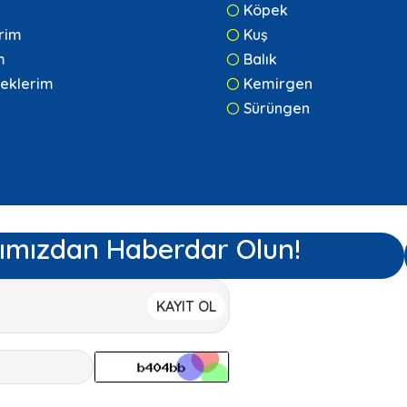
Köpek
erim
Kuş
m
Balık
eklerim
Kemirgen
Sürüngen
ımızdan Haberdar Olun!
KAYIT OL