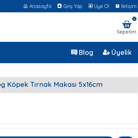
Anasayfa
Giriş Yap
Üye Ol
İletişim
0
Sepetim
Blog
Üyelik
g Köpek Tırnak Makası 5x16cm