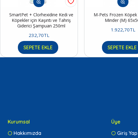
SmartPet + Clorhexidine Kedi ve
M-Pets Frozen Köpek S
Köpekler için Kaşıntı ve Tahriş
Minder (M) 65x
Giderici Şampuan 250ml
1.922,70TL
232,70TL
SEPETE EKLE
SEPETE EKLE
Kurumsal
Üye
Hakkımızda
Giriş Yap