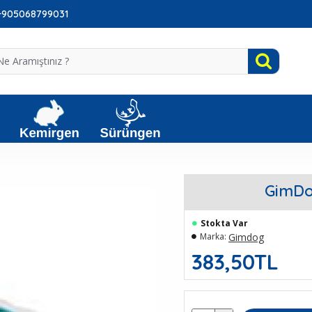
: +905068799031
GimDo
Stokta Var
Gimdog
Marka:
383,50TL