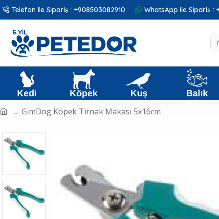
Telefon ile Sipariş : +908503082910
WhatsApp ile Sipariş 
GimDog Köpek Tırnak Makası 5x16cm