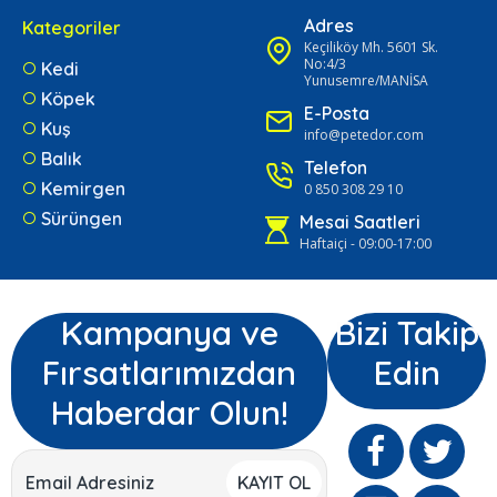
Adres
Kategoriler
Keçiliköy Mh. 5601 Sk.
No:4/3
Kedi
Yunusemre/MANİSA
Köpek
E-Posta
Kuş
info@petedor.com
Balık
Telefon
Kemirgen
0 850 308 29 10
Sürüngen
Mesai Saatleri
Haftaiçi - 09:00-17:00
Kampanya ve
Bizi Takip
Fırsatlarımızdan
Edin
Haberdar Olun!
KAYIT OL