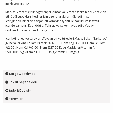
inceleyebilirsiniz.
Marka: GimcatAğırlık: 5grMenşei: Almanya Gimcat sticks hindi ve tavşan
etli ödül çubukları; Kediler için özel olarak formüle edilmiştir.
İçeriğindeki hindi ve tavşan eti kombinasyonu ile sağlıklı ve lezzetli
içeriğe sahiptir. Kedi ödülü; Tahılsız ve şeker ilavesizdir. Yapay
renklendirici ve tatlandırıcı içermez.
İçerikHindi eti ve türevleri ,Tavşan eti ve türevleri,Maya, Şeker (Sakkaroz)
,Mineraller AnalizHam Protein %37.00 , Ham Yağ %21.00, Ham Selüloz,
%2.00 , Ham Kül %7.00 , Nem %27.00 Katkı MaddeleriVitamin A
150.000IU/kg,Vitamin D3 500 IU/kg,Vitamin E 5mg/kg
Kargo & Teslimat
Taksit Seçenekleri
İade & Değişim
Yorumlar