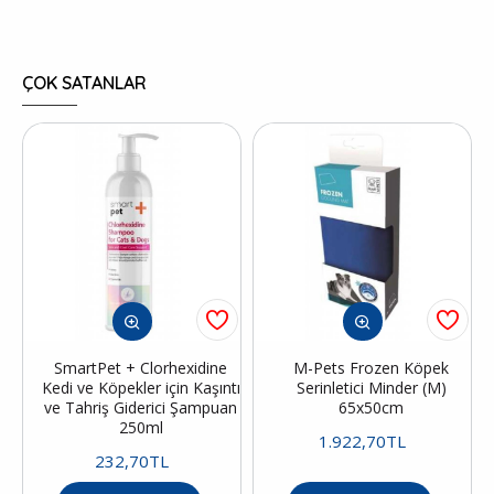
ÇOK SATANLAR
SmartPet + Clorhexidine
M-Pets Frozen Köpek
Kedi ve Köpekler için Kaşıntı
Serinletici Minder (M)
ve Tahriş Giderici Şampuan
65x50cm
250ml
1.922,70TL
232,70TL