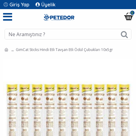
Giriş Yap
Üyelik
0
GimCat Sticks Hindi Etli Tavşan Etli Ödül Çubukları 10x5gr