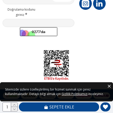
Doğrulama kodunu
giriniz
Sitemizde sizlere özelleştirilmiş bir hizmet sunmak için çerez
kullanılmaktadır. Detaylı bilgi almak için
Gizlilik Politikamızı
inceleyiniz.
SEPETE EKLE
Copyright © 2021 - 2026 Petedor.com Tüm Hakları Saklıdır