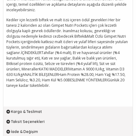
içeriği, temel özellikleri ve açıklama detaylarını aşağıda düzenli şekilde
inceleyebilirsiniz.
Kediler için lezzetli biftek ve malt özü içeren ödül gevrekleri Her bir
tanesi 2 kaloriden az olan Gimpet Nutri Pockets içleri çok lezzetli
dolguyla kaplı gevrek ödüllerdir. İnanılmaz kokusu, gevrekliği ve
dolgusu nedeniyle kedinizi cezbedecek Biftek&Malt Özlü Gimpet Nutri
Pockets içeriğindeki katkısız malt özleri ve yulaf lifleri sayesinde yutulan
tüylerin, sindirilmeyen gıdaların bağırsaklardan kolayca atılımı
sağlanır.İÇİNDEKİLERTahıllar (%4 malt), Et ve hayvansal ürünler (%4
kurutulmuş sığır eti), Katı ve sıvı yağlar, Balık ve balık yan ürünleri,
Bitkisel protein özütü, Sebze ve türevleri (%4 yulaf lifi), Süt ve süt
ürünleri, MinerallerKATKI MADDELERİVitamin A 9000 IU/kg, Vitamin D3
630 IU/kgANALİTİK BİLEŞENLERHam Protein %28.00, Ham Yağ %17.50,
Ham Selüloz, %3.20, Ham Kül %5.00BESLENME YÖNTEMLERİGünlük 20
taneye kadar tüketilebilir.
Kargo & Teslimat
Taksit Seçenekleri
İade & Değişim