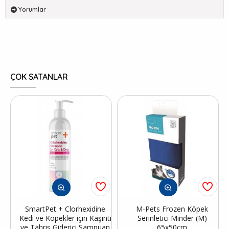
Yorumlar
ÇOK SATANLAR
SmartPet + Clorhexidine
M-Pets Frozen Köpek
Kedi ve Köpekler için Kaşıntı
Serinletici Minder (M)
ve Tahriş Giderici Şampuan
65x50cm