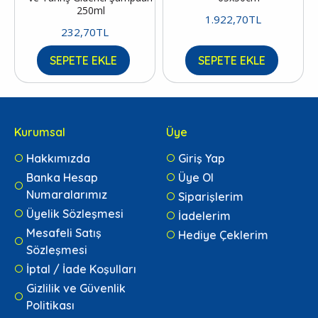
250ml
1.922,70TL
232,70TL
SEPETE EKLE
SEPETE EKLE
Kurumsal
Üye
Hakkımızda
Giriş Yap
Banka Hesap
Üye Ol
Numaralarımız
Siparişlerim
Üyelik Sözleşmesi
İadelerim
Mesafeli Satış
Hediye Çeklerim
Sözleşmesi
İptal / İade Koşulları
Gizlilik ve Güvenlik
Politikası