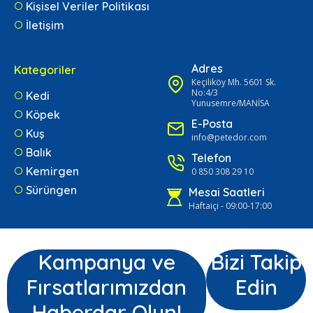
Kişisel Veriler Politikası
İletişim
Adres
Kategoriler
Keçiliköy Mh. 5601 Sk.
No:4/3
Kedi
Yunusemre/MANİSA
Köpek
E-Posta
Kuş
info@petedor.com
Balık
Telefon
Kemirgen
0 850 308 29 10
Sürüngen
Mesai Saatleri
Haftaiçi - 09:00-17:00
Kampanya ve
Bizi Takip
Fırsatlarımızdan
Edin
Haberdar Olun!