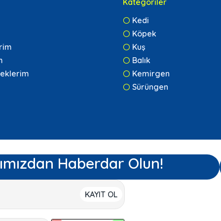
Kategoriler
Kedi
Köpek
erim
Kuş
m
Balık
eklerim
Kemirgen
Sürüngen
ımızdan Haberdar Olun!
KAYIT OL