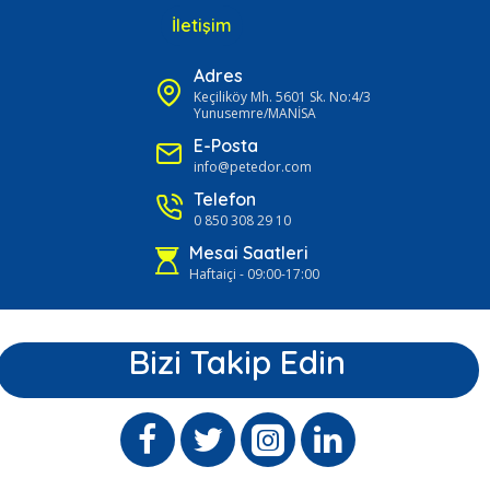
İletişim
Adres
Keçiliköy Mh. 5601 Sk. No:4/3
Yunusemre/MANİSA
E-Posta
info@petedor.com
Telefon
0 850 308 29 10
Mesai Saatleri
Haftaiçi - 09:00-17:00
Bizi Takip Edin