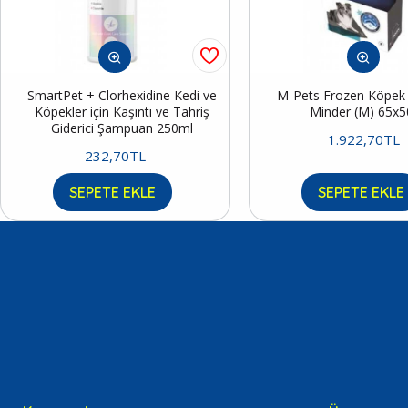
SmartPet + Clorhexidine Kedi ve
M-Pets Frozen Köpek S
Köpekler için Kaşıntı ve Tahriş
Minder (M) 65x
Giderici Şampuan 250ml
1.922,70TL
232,70TL
SEPETE EKLE
SEPETE EKLE