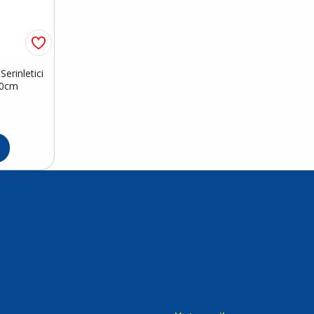
erinletici
50cm