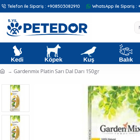
Telefon ile Sipariş : +908503082910
WhatsApp ile Sipariş 
Gardenmix Platin Sarı Dal Darı 150gr