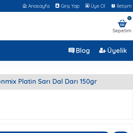
Anasayfa
Giriş Yap
Üye Ol
İletişim
0
Sepetim
Blog
Üyelik
nmix Platin Sarı Dal Darı 150gr