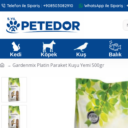
Telefon ile Sipariş : +908503082910
WhatsApp ile Sipariş 
Gardenmix Platin Paraket Kuşu Yemi 500gr