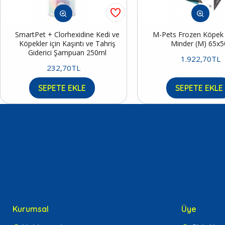
SmartPet + Clorhexidine Kedi ve
M-Pets Frozen Köpek S
Köpekler için Kaşıntı ve Tahriş
Minder (M) 65x
Giderici Şampuan 250ml
1.922,70TL
232,70TL
SEPETE EKLE
SEPETE EKLE
Kurumsal
Üye