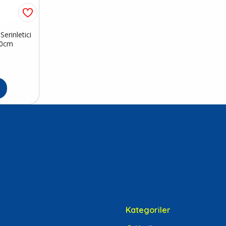
erinletici
50cm
Kategoriler