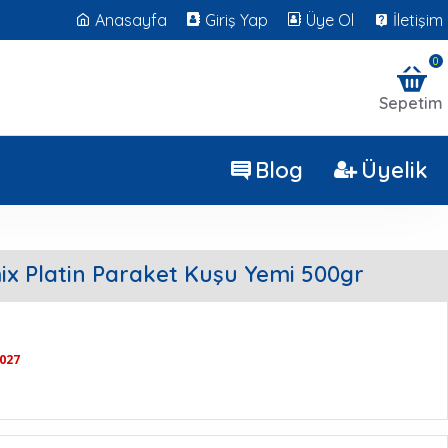
Anasayfa
Giriş Yap
Üye Ol
İletişim
0
Sepetim
Blog
Üyelik
x Platin Paraket Kuşu Yemi 500gr
2027