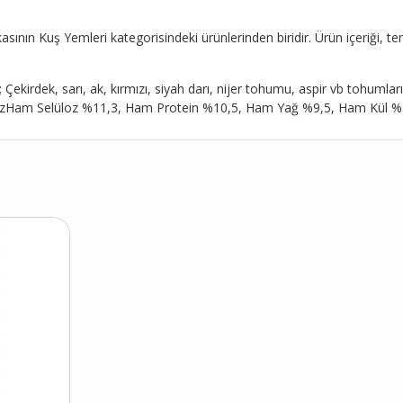
nın Kuş Yemleri kategorisindeki ürünlerinden biridir. Ürün içeriği, teme
kirdek, sarı, ak, kırmızı, siyah darı, nijer tohumu, aspir vb tohumları
alizHam Selüloz %11,3, Ham Protein %10,5, Ham Yağ %9,5, Ham Kül 