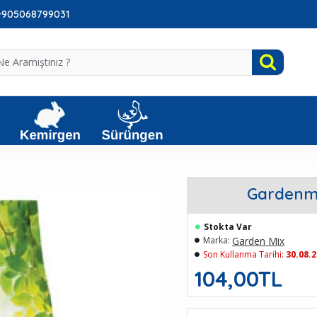
: +905068799031
Gardenmi
Stokta Var
Garden Mix
Marka:
Son Kullanma Tarihi:
30.08.
104,00TL