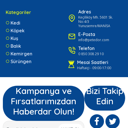
Adres
Kategoriler
Keçiliköy Mh. 5601 Sk.
No:4/3
Kedi
Yunusemre/MANİSA
Köpek
E-Posta
Kuş
info@petedor.com
Balık
Telefon
Kemirgen
0 850 308 29 10
Sürüngen
Mesai Saatleri
Haftaiçi - 09:00-17:00
Kampanya ve
Bizi Takip
Fırsatlarımızdan
Edin
Haberdar Olun!