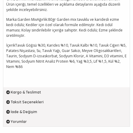
Ürün içeriği, temel özellikleri ve açıklama detaylarını aşağıda düzenli
şekilde inceleyebilirsiniz.
Marka:Garden MixAğırlık:80gr Garden mix tavuklu ve karidesli ezme
kedi ödülü; Kediler için özel olarak formüle edilmiştir. Kedi ödül
maması; Kolay sindirilebilir içeriğe sahiptir. Kedi ödülü; Ezme şeklinde
üretilmiştir.
İçerikTavuk Göğsü %30, Karides %10, Tavuk Kalbi %10, Tavuk Ciğeri %5,
Patates Nişastası, Su, Tavuk Yağı, Guar Sakızı, Meyve Oligosakkaritleri,
Taurin, Sodyum D-izoaskorbat, Sodyum Klorür, A Vitamini, D3 vitamini, E
Vitamini, Sodyum Nitrit Analiz Protein %6, Yağ %3,5, Lif %1,5, Kül %2,
Nem %86
Kargo & Teslimat
Taksit Seçenekleri
İade & Değişim
Yorumlar