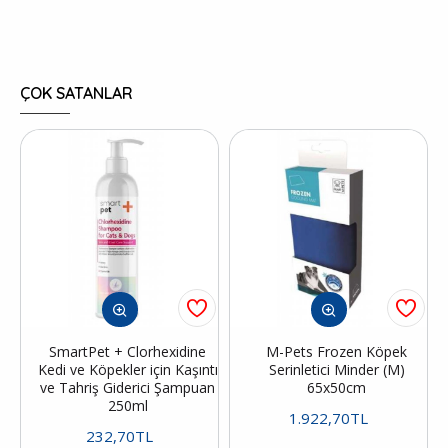
ÇOK SATANLAR
SmartPet + Clorhexidine
M-Pets Frozen Köpek
Kedi ve Köpekler için Kaşıntı
Serinletici Minder (M)
ve Tahriş Giderici Şampuan
65x50cm
250ml
1.922,70TL
232,70TL