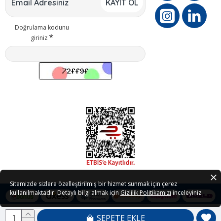
KAYIT OL
Doğrulama kodunu
giriniz
Sitemizde sizlere özelleştirilmiş bir hizmet sunmak için çerez
kullanılmaktadır. Detaylı bilgi almak için
Gizlilik Politikamızı
inceleyiniz.
SEPETE EKLE