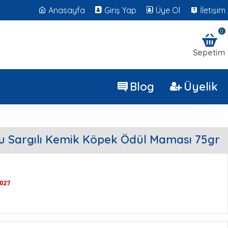
Anasayfa
Giriş Yap
Üye Ol
İletişim
0
Sepetim
Blog
Üyelik
 Sargılı Kemik Köpek Ödül Maması 75gr
2027