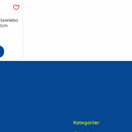
erinletici
50cm
Kategoriler