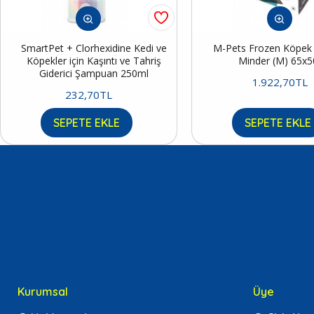
SmartPet + Clorhexidine Kedi ve
M-Pets Frozen Köpek S
Köpekler için Kaşıntı ve Tahriş
Minder (M) 65x
Giderici Şampuan 250ml
1.922,70TL
232,70TL
SEPETE EKLE
SEPETE EKLE
Kurumsal
Üye