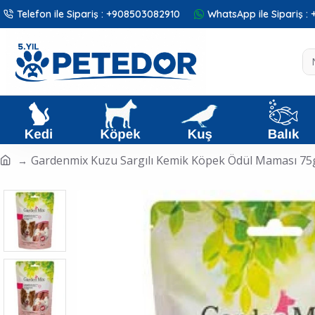
Telefon ile Sipariş : +908503082910
WhatsApp ile Sipariş 
Gardenmix Kuzu Sargılı Kemik Köpek Ödül Maması 75