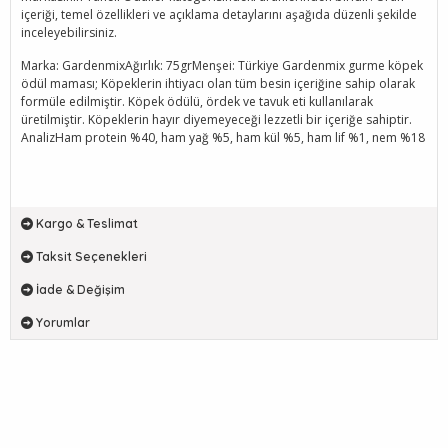
içeriği, temel özellikleri ve açıklama detaylarını aşağıda düzenli şekilde
inceleyebilirsiniz.
Marka: GardenmixAğırlık: 75grMenşei: Türkiye Gardenmix gurme köpek
ödül maması; Köpeklerin ihtiyacı olan tüm besin içeriğine sahip olarak
formüle edilmiştir. Köpek ödülü, ördek ve tavuk eti kullanılarak
üretilmiştir. Köpeklerin hayır diyemeyeceği lezzetli bir içeriğe sahiptir.
AnalizHam protein %40, ham yağ %5, ham kül %5, ham lif %1, nem %18
Kargo & Teslimat
Taksit Seçenekleri
İade & Değişim
Yorumlar