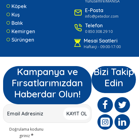
Yunusemre/MANİSA
Köpek
E-Posta
Kuş
info@petedor.com
Balık
Telefon
Kemirgen
0 850 308 29 10
Sürüngen
Mesai Saatleri
Haftaiçi - 09:00-17:00
Kampanya ve
Bizi Takip
Fırsatlarımızdan
Edin
Haberdar Olun!
KAYIT OL
Doğrulama kodunu
giriniz