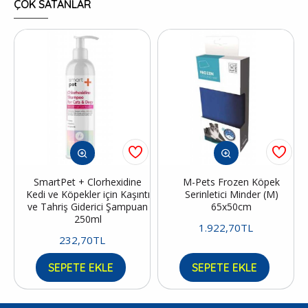
ÇOK SATANLAR
SmartPet + Clorhexidine
M-Pets Frozen Köpek
Kedi ve Köpekler için Kaşıntı
Serinletici Minder (M)
ve Tahriş Giderici Şampuan
65x50cm
250ml
1.922,70TL
232,70TL
SEPETE EKLE
SEPETE EKLE