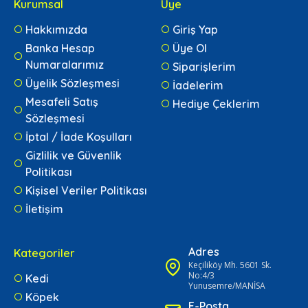
Kurumsal
Üye
Hakkımızda
Giriş Yap
Banka Hesap
Üye Ol
Numaralarımız
Siparişlerim
Üyelik Sözleşmesi
İadelerim
Mesafeli Satış
Hediye Çeklerim
Sözleşmesi
İptal / İade Koşulları
Gizlilik ve Güvenlik
Politikası
Kişisel Veriler Politikası
İletişim
Adres
Kategoriler
Keçiliköy Mh. 5601 Sk.
No:4/3
Kedi
Yunusemre/MANİSA
Köpek
E-Posta