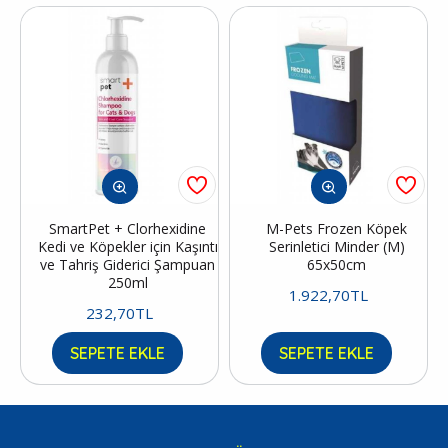
SmartPet + Clorhexidine
M-Pets Frozen Köpek
Kedi ve Köpekler için Kaşıntı
Serinletici Minder (M)
ve Tahriş Giderici Şampuan
65x50cm
250ml
1.922,70TL
232,70TL
SEPETE EKLE
SEPETE EKLE